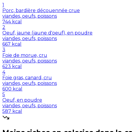
1
Porc, bardière découennée crue
viandes, oeufs, poissons
744
kcal
2
Oeuf, jaune (jaune d'oeuf), en poudre
viandes, oeufs, poissons
667
kcal
3
Foie de morue, cru
viandes, oeufs, poissons
623
kcal
4
Foie gras, canard, cru
viandes, oeufs, poissons
600
kcal
5
Oeuf, en poudre
viandes, oeufs, poissons
587
kcal