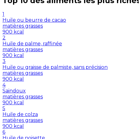
Top 10 des aliments les plus riche
1
Huile ou beurre de cacao
matières grasses
900
kcal
2
Huile de palme, raffinée
matières grasses
900
kcal
3
Huile ou graisse de palmiste, sans précision
matières grasses
900
kcal
4
Saindoux
matières grasses
900
kcal
5
Huile de colza
matières grasses
900
kcal
6
Huile de noisette