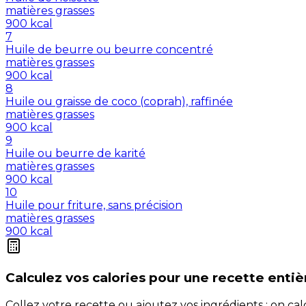
matières grasses
900
kcal
7
Huile de beurre ou beurre concentré
matières grasses
900
kcal
8
Huile ou graisse de coco (coprah), raffinée
matières grasses
900
kcal
9
Huile ou beurre de karité
matières grasses
900
kcal
10
Huile pour friture, sans précision
matières grasses
900
kcal
Calculez vos
calories
pour une recette entiè
Collez votre recette ou ajoutez vos ingrédients : on c