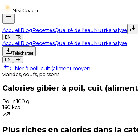
Niki Coach
Accueil
Blog
Recettes
Qualité de l'eau
Nutri-analyse
EN
FR
Accueil
Blog
Recettes
Qualité de l'eau
Nutri-analyse
Télécharger
EN
FR
Gibier à poil, cuit (aliment moyen)
viandes, oeufs, poissons
Calories
gibier à poil, cuit (alime
Pour 100 g
160
kcal
Plus riches en
calories
dans la cat