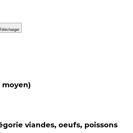
Télécharger
nt moyen)
égorie
viandes, oeufs, poissons