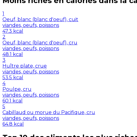
Moins riches en
calories
dans la c
1
Oeuf, blanc (blanc d'oeuf), cuit
viandes, oeufs, poissons
47.3
kcal
2
Oeuf, blanc (blanc d'oeuf), cru
viandes, oeufs, poissons
48.1
kcal
3
Huître plate, crue
viandes, oeufs, poissons
53.5
kcal
4
Poulpe, cru
viandes, oeufs, poissons
60.1
kcal
5
Cabillaud ou morue du Pacifique, cru
viandes, oeufs, poissons
64.8
kcal