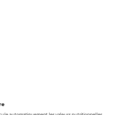
re
alcule automatiquement les valeurs nutritionnelles.