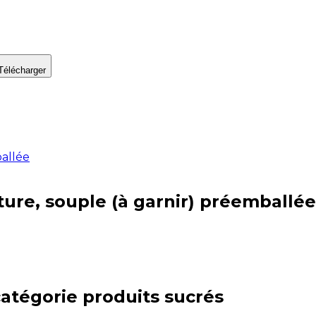
Télécharger
ballée
ature, souple (à garnir) préemballée
catégorie
produits sucrés