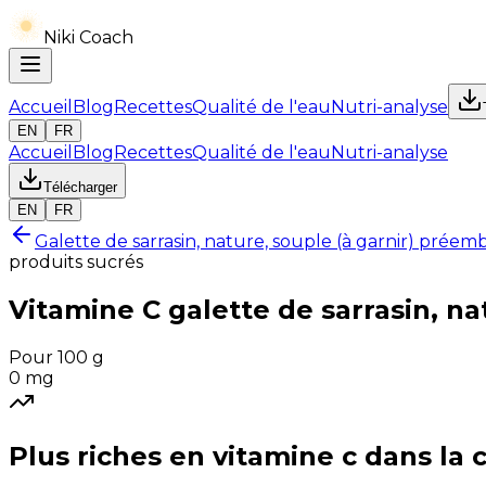
Niki Coach
Accueil
Blog
Recettes
Qualité de l'eau
Nutri-analyse
EN
FR
Accueil
Blog
Recettes
Qualité de l'eau
Nutri-analyse
Télécharger
EN
FR
Galette de sarrasin, nature, souple (à garnir) préem
produits sucrés
Vitamine C
galette de sarrasin, n
Pour 100 g
0
mg
Plus riches en
vitamine c
dans la 