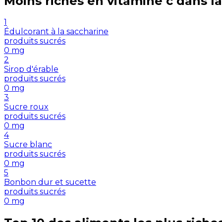
Moins riches en
vitamine c
dans la
1
Édulcorant à la saccharine
produits sucrés
0
mg
2
Sirop d'érable
produits sucrés
0
mg
3
Sucre roux
produits sucrés
0
mg
4
Sucre blanc
produits sucrés
0
mg
5
Bonbon dur et sucette
produits sucrés
0
mg