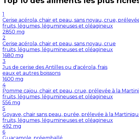
Top 10 des aliments les plus riche
1
Cerise acérola, chair et peau, sans noyau, crue, prélevé
fruits, légumes, légumineuses et oléagineux
2850
mg
2
Cerise acérola, chair et peau, sans noyau, crue
fruits, légumes, légumineuses et oléagineux
1680
mg
3
Jus de cerise des Antilles ou d'acérola, frais
eaux et autres boissons
1600
mg
4
Pomme cajou, chair et peau, crue, prélevée à la Martin
fruits, légumes, légumineuses et oléagineux
556
mg
5
Goyave, chair sans peau, purée, prélevée à la Martiniq
fruits, légumes, légumineuses et oléagineux
492
mg
6
Guacamole, préemballé