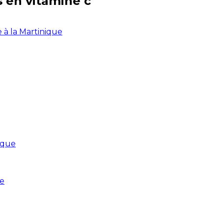
s en
vitamine c
e à la Martinique
ique
ue