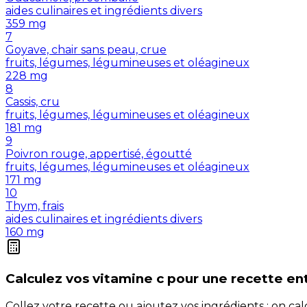
aides culinaires et ingrédients divers
359
mg
7
Goyave, chair sans peau, crue
fruits, légumes, légumineuses et oléagineux
228
mg
8
Cassis, cru
fruits, légumes, légumineuses et oléagineux
181
mg
9
Poivron rouge, appertisé, égoutté
fruits, légumes, légumineuses et oléagineux
171
mg
10
Thym, frais
aides culinaires et ingrédients divers
160
mg
Calculez vos
vitamine c
pour une recette en
Collez votre recette ou ajoutez vos ingrédients : on c