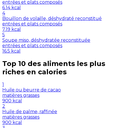
entrées et plats composés
6.14
kcal
4
Bouillon de volaille, déshydraté reconstitué
entrées et plats composés
7.19
kcal
5
Soupe miso, déshydratée reconstituée
entrées et plats composés
16.5
kcal
Top 10 des aliments les plus
riches en
calories
1
Huile ou beurre de cacao
matières grasses
900
kcal
2
Huile de palme, raffinée
matières grasses
900
kcal
3