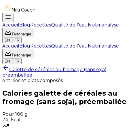
Niki Coach
Accueil
Blog
Recettes
Qualité de l'eau
Nutri-analyse
Télécharger
EN
FR
Accueil
Blog
Recettes
Qualité de l'eau
Nutri-analyse
Télécharger
EN
FR
Galette de céréales au fromage (sans soja),
préemballée
entrées et plats composés
Calories
galette de céréales au
fromage (sans soja), préemballée
Pour 100 g
241
kcal