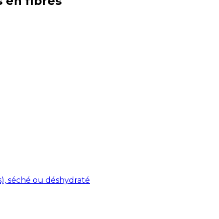
s en
fibres
s), séché ou déshydraté