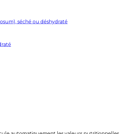
osum), séché ou déshydraté
draté
alcule automatiquement les valeurs nutritionnelles.