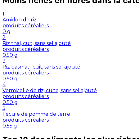
Moins riches en
fibres
dans la cat
1
Amidon de riz
produits céréaliers
0
g
2
Riz thaï, cuit, sans sel ajouté
produits céréaliers
0.50
g
3
Riz basmati, cuit, sans sel ajouté
produits céréaliers
0.50
g
4
Vermicelle de riz, cuite, sans sel ajouté
produits céréaliers
0.50
g
5
Fécule de pomme de terre
produits céréaliers
0.55
g