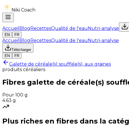
Niki Coach
Accueil
Blog
Recettes
Qualité de l'eau
Nutri-analyse
EN
FR
Accueil
Blog
Recettes
Qualité de l'eau
Nutri-analyse
Télécharger
EN
FR
Galette de céréale(s) soufflée(s), aux graines
produits céréaliers
Fibres
galette de céréale(s) souffl
Pour 100 g
4.63
g
Plus riches en
fibres
dans la catég