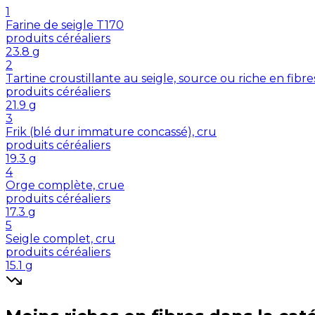
1
Farine de seigle T170
produits céréaliers
23.8
g
2
Tartine croustillante au seigle, source ou riche en fibre
produits céréaliers
21.9
g
3
Frik (blé dur immature concassé), cru
produits céréaliers
19.3
g
4
Orge complète, crue
produits céréaliers
17.3
g
5
Seigle complet, cru
produits céréaliers
15.1
g