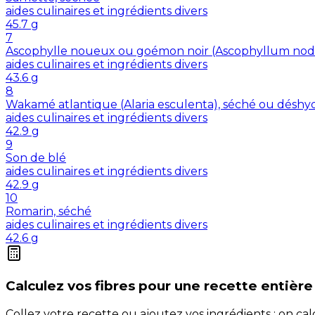
aides culinaires et ingrédients divers
45.7
g
7
Ascophylle noueux ou goémon noir (Ascophyllum nod
aides culinaires et ingrédients divers
43.6
g
8
Wakamé atlantique (Alaria esculenta), séché ou déshy
aides culinaires et ingrédients divers
42.9
g
9
Son de blé
aides culinaires et ingrédients divers
42.9
g
10
Romarin, séché
aides culinaires et ingrédients divers
42.6
g
Calculez vos
fibres
pour une recette entière
Collez votre recette ou ajoutez vos ingrédients : on c