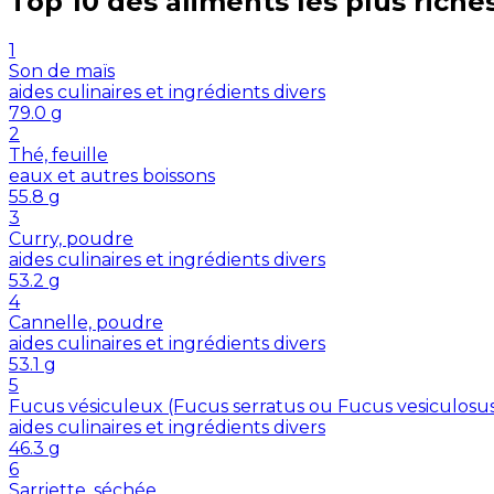
Top 10 des aliments les plus riche
1
Son de maïs
aides culinaires et ingrédients divers
79.0
g
2
Thé, feuille
eaux et autres boissons
55.8
g
3
Curry, poudre
aides culinaires et ingrédients divers
53.2
g
4
Cannelle, poudre
aides culinaires et ingrédients divers
53.1
g
5
Fucus vésiculeux (Fucus serratus ou Fucus vesiculosu
aides culinaires et ingrédients divers
46.3
g
6
Sarriette, séchée