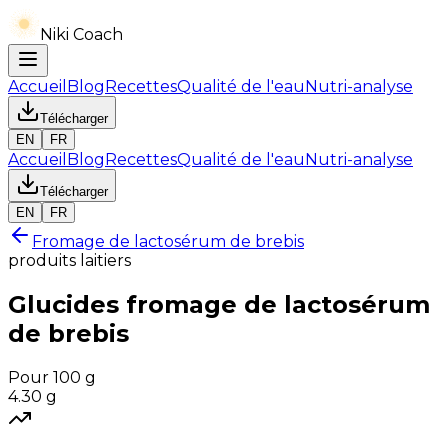
Niki Coach
Accueil
Blog
Recettes
Qualité de l'eau
Nutri-analyse
Télécharger
EN
FR
Accueil
Blog
Recettes
Qualité de l'eau
Nutri-analyse
Télécharger
EN
FR
Fromage de lactosérum de brebis
produits laitiers
Glucides
fromage de lactosérum
de brebis
Pour 100 g
4.30
g