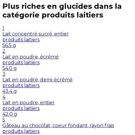
Plus riches en
glucides
dans la
catégorie
produits laitiers
1
Lait concentré sucré, entier
produits laitiers
56.5
g
2
Lait en poudre, écrémé
produits laitiers
54.0
g
3
Lait en poudre, demi-écrémé
produits laitiers
43.4
g
4
Lait en poudre, entier
produits laitiers
42.0
g
5
Gâteau au chocolat, coeur fondant, rayon frais
produits laitiers