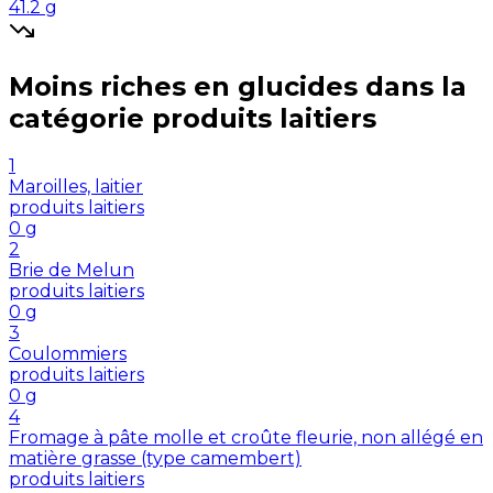
41.2
g
Moins riches en
glucides
dans la
catégorie
produits laitiers
1
Maroilles, laitier
produits laitiers
0
g
2
Brie de Melun
produits laitiers
0
g
3
Coulommiers
produits laitiers
0
g
4
Fromage à pâte molle et croûte fleurie, non allégé en
matière grasse (type camembert)
produits laitiers