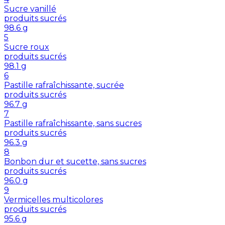
Sucre vanillé
produits sucrés
98.6
g
5
Sucre roux
produits sucrés
98.1
g
6
Pastille rafraîchissante, sucrée
produits sucrés
96.7
g
7
Pastille rafraîchissante, sans sucres
produits sucrés
96.3
g
8
Bonbon dur et sucette, sans sucres
produits sucrés
96.0
g
9
Vermicelles multicolores
produits sucrés
95.6
g