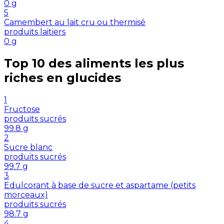
0
g
5
Camembert au lait cru ou thermisé
produits laitiers
0
g
Top 10 des aliments les plus
riches en
glucides
1
Fructose
produits sucrés
99.8
g
2
Sucre blanc
produits sucrés
99.7
g
3
Edulcorant à base de sucre et aspartame (petits
morceaux)
produits sucrés
98.7
g
4