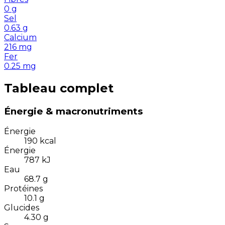
0
g
Sel
0.63
g
Calcium
216
mg
Fer
0.25
mg
Tableau complet
Énergie & macronutriments
Énergie
190
kcal
Énergie
787
kJ
Eau
68.7
g
Protéines
10.1
g
Glucides
4.30
g