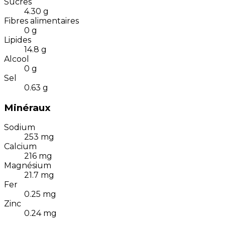
Sucres
4.30
g
Fibres alimentaires
0
g
Lipides
14.8
g
Alcool
0
g
Sel
0.63
g
Minéraux
Sodium
253
mg
Calcium
216
mg
Magnésium
21.7
mg
Fer
0.25
mg
Zinc
0.24
mg