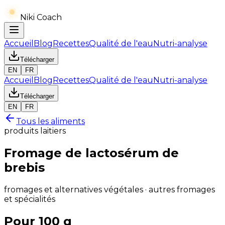
Niki Coach
Accueil
Blog
Recettes
Qualité de l'eau
Nutri-analyse
Télécharger
EN
FR
Accueil
Blog
Recettes
Qualité de l'eau
Nutri-analyse
Télécharger
EN
FR
Tous les aliments
produits laitiers
Fromage de lactosérum de
brebis
fromages et alternatives végétales · autres fromages
et spécialités
Pour 100 g