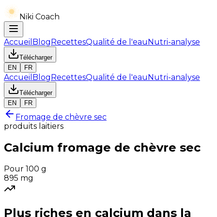
Niki Coach
Accueil
Blog
Recettes
Qualité de l'eau
Nutri-analyse
Télécharger
EN
FR
Accueil
Blog
Recettes
Qualité de l'eau
Nutri-analyse
Télécharger
EN
FR
Fromage de chèvre sec
produits laitiers
Calcium
fromage de chèvre sec
Pour 100 g
895
mg
Plus riches en
calcium
dans la