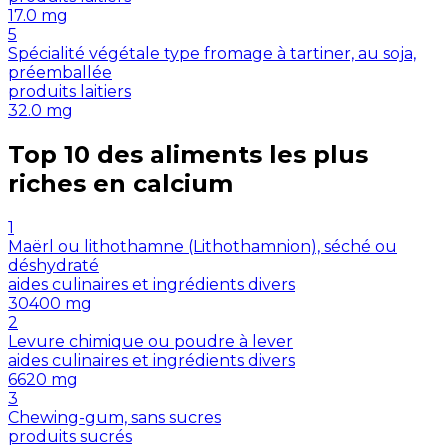
17.0
mg
5
Spécialité végétale type fromage à tartiner, au soja,
préemballée
produits laitiers
32.0
mg
Top 10 des aliments les plus
riches en
calcium
1
Maërl ou lithothamne (Lithothamnion), séché ou
déshydraté
aides culinaires et ingrédients divers
30400
mg
2
Levure chimique ou poudre à lever
aides culinaires et ingrédients divers
6620
mg
3
Chewing-gum, sans sucres
produits sucrés