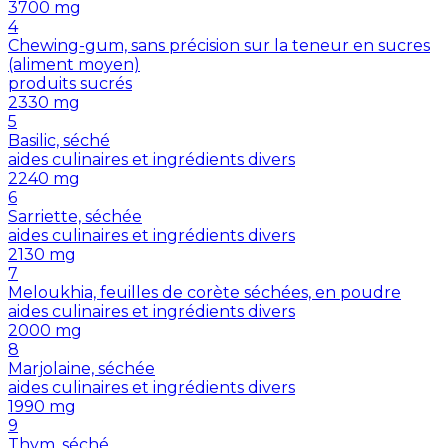
3700
mg
4
Chewing-gum, sans précision sur la teneur en sucres
(aliment moyen)
produits sucrés
2330
mg
5
Basilic, séché
aides culinaires et ingrédients divers
2240
mg
6
Sarriette, séchée
aides culinaires et ingrédients divers
2130
mg
7
Meloukhia, feuilles de corète séchées, en poudre
aides culinaires et ingrédients divers
2000
mg
8
Marjolaine, séchée
aides culinaires et ingrédients divers
1990
mg
9
Thym, séché