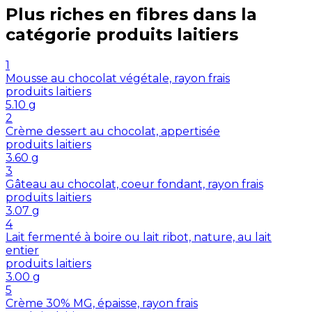
Plus riches en
fibres
dans la
catégorie
produits laitiers
1
Mousse au chocolat végétale, rayon frais
produits laitiers
5.10
g
2
Crème dessert au chocolat, appertisée
produits laitiers
3.60
g
3
Gâteau au chocolat, coeur fondant, rayon frais
produits laitiers
3.07
g
4
Lait fermenté à boire ou lait ribot, nature, au lait
entier
produits laitiers
3.00
g
5
Crème 30% MG, épaisse, rayon frais