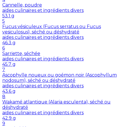
Cannelle, poudre
aides culinaires et ingrédients divers
53.1
g
5
Fucus vésiculeux (Fucus serratus ou Fucus
vesiculosus), séché ou déshydraté
aides culinaires et ingrédients divers
46.3
g
6
Sarriette, séchée
aides culinaires et ingrédients divers
45.7
g
7
Ascophylle noueux ou goémon noir (Ascophyllum
nodosum), séché ou déshydraté
aides culinaires et ingrédients divers
43.6
g
8
Wakamé atlantique (Alaria esculenta), séché ou
déshydraté
aides culinaires et ingrédients divers
42.9
g
9