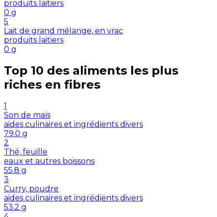
produits laitiers
0
g
5
Lait de grand mélange, en vrac
produits laitiers
0
g
Top 10 des aliments les plus
riches en
fibres
1
Son de maïs
aides culinaires et ingrédients divers
79.0
g
2
Thé, feuille
eaux et autres boissons
55.8
g
3
Curry, poudre
aides culinaires et ingrédients divers
53.2
g
4