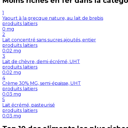
Moins riches en
fer
dans la catégo
1
Yaourt à la grecque nature, au lait de brebis
produits laitiers
0
mg
2
Lait concentré sans sucres ajoutés, entier
produits laitiers
0.02
mg
3
Lait de chèvre, demi-écrémé, UHT
produits laitiers
0.02
mg
4
Crème 30% MG, semi-épaisse, UHT
produits laitiers
0.03
mg
5
Lait écrémé, pasteurisé
produits laitiers
0.03
mg