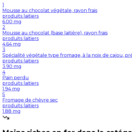
1
Mousse au chocolat végétale, rayon frais
produits laitiers
6.00
mg
2
Mousse au chocolat (base laitière), rayon frais
produits laitiers
4.64
mg
3
Spécialité végétale type fromage, à la noix de cajou, p
produits laitiers
3.90
mg
4
Pain perdu
produits laitiers
1.94
mg
5
Fromage de chèvre sec
produits laitiers
1.88
mg