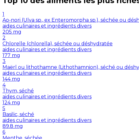
Top 10 des aliments les plus riche
1
Ao-nori (Ulva sp., ex Enteromorpha sp.), séchée ou dés
aides culinaires et ingrédients divers
205
mg
2
Chlorelle (chlorella), séchée ou déshydratée
aides culinaires et ingrédients divers
177
mg
3
Maërl ou lithothamne (Lithothamnion), séché ou désh
aides culinaires et ingrédients divers
144
mg
4
Thym, séché
aides culinaires et ingrédients divers
124
mg
5
Basilic, séché
aides culinaires et ingrédients divers
89.8
mg
6
Menthe, séchée