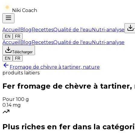
Niki Coach
Accueil
Blog
Recettes
Qualité de l'eau
Nutri-analyse
EN
FR
Accueil
Blog
Recettes
Qualité de l'eau
Nutri-analyse
Télécharger
EN
FR
Fromage de chèvre à tartiner, nature
produits laitiers
Fer
fromage de chèvre à tartiner,
Pour 100 g
0.14
mg
Plus riches en
fer
dans la catégor