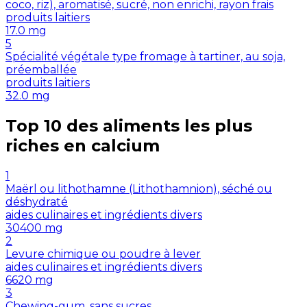
coco, riz), aromatisé, sucré, non enrichi, rayon frais
produits laitiers
17.0
mg
5
Spécialité végétale type fromage à tartiner, au soja,
préemballée
produits laitiers
32.0
mg
Top 10 des aliments les plus
riches en
calcium
1
Maërl ou lithothamne (Lithothamnion), séché ou
déshydraté
aides culinaires et ingrédients divers
30400
mg
2
Levure chimique ou poudre à lever
aides culinaires et ingrédients divers
6620
mg
3
Chewing-gum, sans sucres