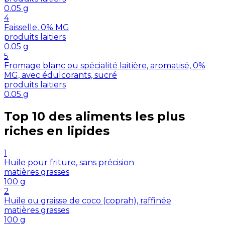
0.05
g
4
Faisselle, 0% MG
produits laitiers
0.05
g
5
Fromage blanc ou spécialité laitière, aromatisé, 0%
MG, avec édulcorants, sucré
produits laitiers
0.05
g
Top 10 des aliments les plus
riches en
lipides
1
Huile pour friture, sans précision
matières grasses
100
g
2
Huile ou graisse de coco (coprah), raffinée
matières grasses
100
g