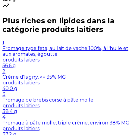
Plus riches en
lipides
dans la
catégorie
produits laitiers
1
Fromage type feta, au lait de vache 100%, à l'huile et
aux aromates, égoutté
produits laitiers
56.6
g
2
Crème d'Isigny, >= 35% MG
produits laitiers
40.0
g
3
Fromage de brebis corse à pâte molle
produits laitiers
38.4
g
4
Fromage à pâte molle, triple crème, environ 38% MG
produits laitiers
37.2
g