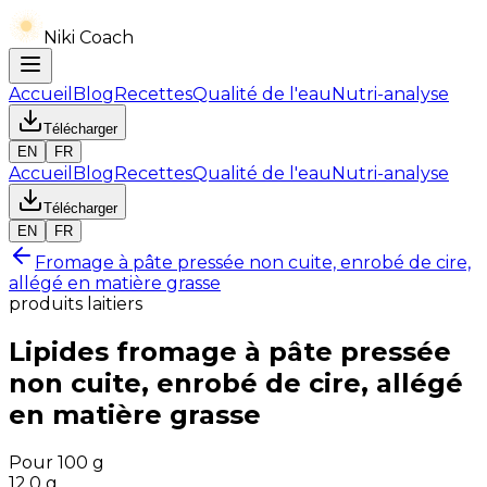
Niki Coach
Accueil
Blog
Recettes
Qualité de l'eau
Nutri-analyse
Télécharger
EN
FR
Accueil
Blog
Recettes
Qualité de l'eau
Nutri-analyse
Télécharger
EN
FR
Fromage à pâte pressée non cuite, enrobé de cire,
allégé en matière grasse
produits laitiers
Lipides
fromage à pâte pressée
non cuite, enrobé de cire, allégé
en matière grasse
Pour 100 g
12.0
g