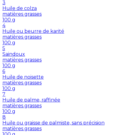
3
Huile de colza
matières grasses
100
g
4
Huile ou beurre de karité
matières grasses
100
g
5
Saindoux
matières grasses
100
g
6
Huile de noisette
matières grasses
100
g
7
Huile de palme, raffinée
matières grasses
100
g
8
Huile ou graisse de palmiste, sans précision
matières grasses
100
g