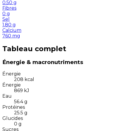
0.50
g
Fibres
0
g
Sel
1.80
g
Calcium
760
mg
Tableau complet
Énergie & macronutriments
Énergie
208
kcal
Énergie
869
kJ
Eau
56.4
g
Protéines
25.5
g
Glucides
0
g
Sucres