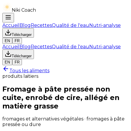
Niki Coach
Accueil
Blog
Recettes
Qualité de l'eau
Nutri-analyse
Télécharger
EN
FR
Accueil
Blog
Recettes
Qualité de l'eau
Nutri-analyse
Télécharger
EN
FR
Tous les aliments
produits laitiers
Fromage à pâte pressée non
cuite, enrobé de cire, allégé en
matière grasse
fromages et alternatives végétales · fromages à pâte
pressée ou dure