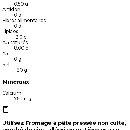
0.50
g
Amidon
0
g
Fibres alimentaires
0
g
Lipides
12.0
g
AG saturés
8.00
g
Alcool
0
g
Sel
1.80
g
Minéraux
Calcium
760
mg
Utilisez
Fromage à pâte pressée non cuite,
enrobé de cire, allégé en matière grasse