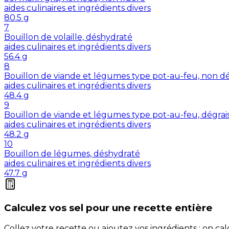
aides culinaires et ingrédients divers
80.5
g
7
Bouillon de volaille, déshydraté
aides culinaires et ingrédients divers
56.4
g
8
Bouillon de viande et légumes type pot-au-feu, non dé
aides culinaires et ingrédients divers
48.4
g
9
Bouillon de viande et légumes type pot-au-feu, dégrai
aides culinaires et ingrédients divers
48.2
g
10
Bouillon de légumes, déshydraté
aides culinaires et ingrédients divers
47.7
g
Calculez vos
sel
pour une recette entière
Collez votre recette ou ajoutez vos ingrédients : on c