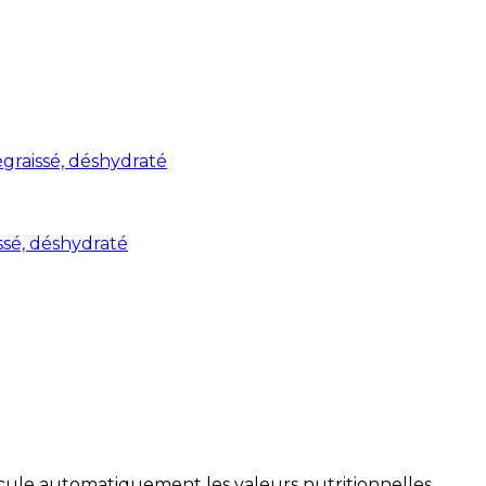
graissé, déshydraté
ssé, déshydraté
alcule automatiquement les valeurs nutritionnelles.