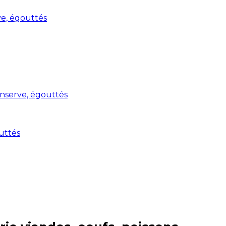
rve, égouttés
conserve, égouttés
outtés