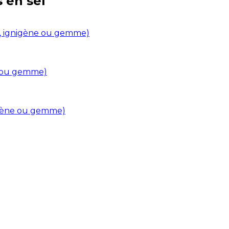
s en
sel
in, ignigène ou gemme)
ne ou gemme)
nigène ou gemme)