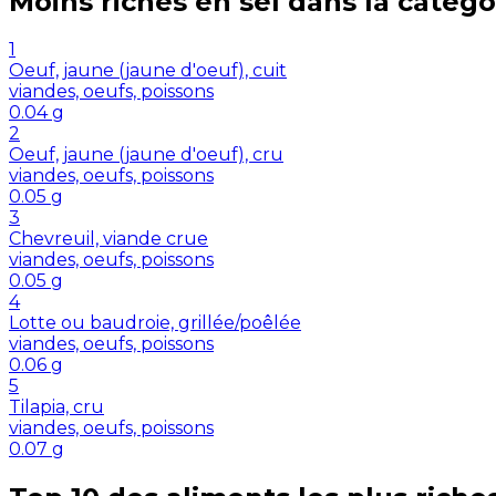
Moins riches en
sel
dans la catégo
1
Oeuf, jaune (jaune d'oeuf), cuit
viandes, oeufs, poissons
0.04
g
2
Oeuf, jaune (jaune d'oeuf), cru
viandes, oeufs, poissons
0.05
g
3
Chevreuil, viande crue
viandes, oeufs, poissons
0.05
g
4
Lotte ou baudroie, grillée/poêlée
viandes, oeufs, poissons
0.06
g
5
Tilapia, cru
viandes, oeufs, poissons
0.07
g