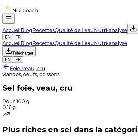
Niki Coach
Accueil
Blog
Recettes
Qualité de l'eau
Nutri-analyse
EN
FR
Accueil
Blog
Recettes
Qualité de l'eau
Nutri-analyse
Télécharger
EN
FR
Foie, veau, cru
viandes, oeufs, poissons
Sel
foie, veau, cru
Pour 100 g
0.16
g
Plus riches en
sel
dans la catégor