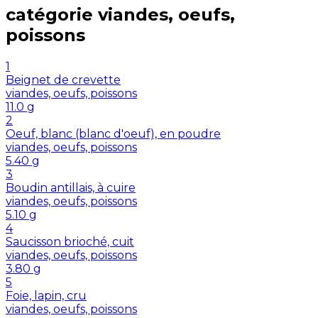
catégorie
viandes, oeufs,
poissons
1
Beignet de crevette
viandes, oeufs, poissons
11.0
g
2
Oeuf, blanc (blanc d'oeuf), en poudre
viandes, oeufs, poissons
5.40
g
3
Boudin antillais, à cuire
viandes, oeufs, poissons
5.10
g
4
Saucisson brioché, cuit
viandes, oeufs, poissons
3.80
g
5
Foie, lapin, cru
viandes, oeufs, poissons