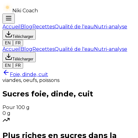
Niki Coach
Accueil
Blog
Recettes
Qualité de l'eau
Nutri-analyse
Télécharger
EN
FR
Accueil
Blog
Recettes
Qualité de l'eau
Nutri-analyse
Télécharger
EN
FR
Foie, dinde, cuit
viandes, oeufs, poissons
Sucres
foie, dinde, cuit
Pour 100 g
0
g
Plus riches en
sucres
dans la