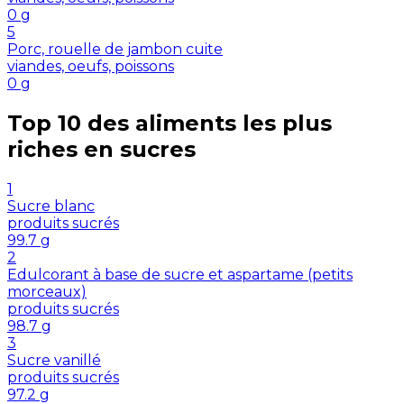
0
g
5
Porc, rouelle de jambon cuite
viandes, oeufs, poissons
0
g
Top 10 des aliments les plus
riches en
sucres
1
Sucre blanc
produits sucrés
99.7
g
2
Edulcorant à base de sucre et aspartame (petits
morceaux)
produits sucrés
98.7
g
3
Sucre vanillé
produits sucrés
97.2
g