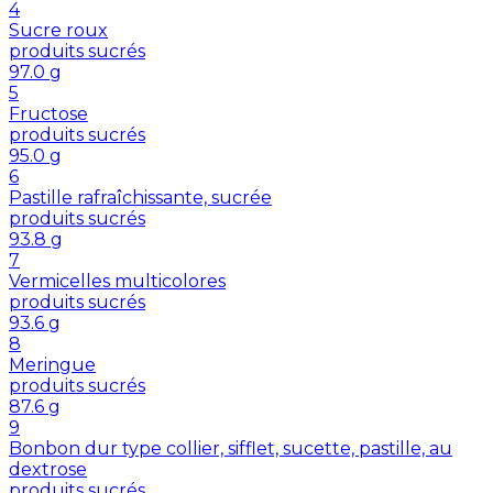
4
Sucre roux
produits sucrés
97.0
g
5
Fructose
produits sucrés
95.0
g
6
Pastille rafraîchissante, sucrée
produits sucrés
93.8
g
7
Vermicelles multicolores
produits sucrés
93.6
g
8
Meringue
produits sucrés
87.6
g
9
Bonbon dur type collier, sifflet, sucette, pastille, au
dextrose
produits sucrés