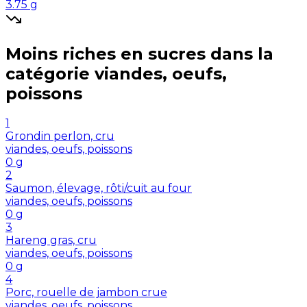
3.75
g
Moins riches en
sucres
dans la
catégorie
viandes, oeufs,
poissons
1
Grondin perlon, cru
viandes, oeufs, poissons
0
g
2
Saumon, élevage, rôti/cuit au four
viandes, oeufs, poissons
0
g
3
Hareng gras, cru
viandes, oeufs, poissons
0
g
4
Porc, rouelle de jambon crue
viandes, oeufs, poissons