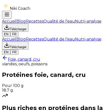
Niki Coach
Accueil
Blog
Recettes
Qualité de l'eau
Nutri-analyse
Télécharger
EN
FR
Accueil
Blog
Recettes
Qualité de l'eau
Nutri-analyse
Télécharger
EN
FR
Foie, canard, cru
viandes, oeufs, poissons
Protéines
foie, canard, cru
Pour 100 g
18.7
g
Plus riches en
protéines
dans la