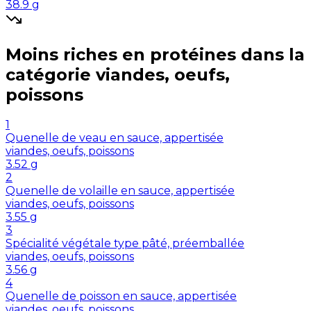
38.9
g
Moins riches en
protéines
dans la
catégorie
viandes, oeufs,
poissons
1
Quenelle de veau en sauce, appertisée
viandes, oeufs, poissons
3.52
g
2
Quenelle de volaille en sauce, appertisée
viandes, oeufs, poissons
3.55
g
3
Spécialité végétale type pâté, préemballée
viandes, oeufs, poissons
3.56
g
4
Quenelle de poisson en sauce, appertisée
viandes, oeufs, poissons