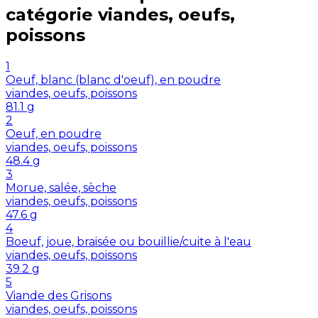
catégorie
viandes, oeufs,
poissons
1
Oeuf, blanc (blanc d'oeuf), en poudre
viandes, oeufs, poissons
81.1
g
2
Oeuf, en poudre
viandes, oeufs, poissons
48.4
g
3
Morue, salée, sèche
viandes, oeufs, poissons
47.6
g
4
Boeuf, joue, braisée ou bouillie/cuite à l'eau
viandes, oeufs, poissons
39.2
g
5
Viande des Grisons
viandes, oeufs, poissons