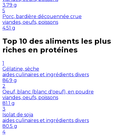
3.79
g
5
Porc, bardière découennée crue
viandes, oeufs, poissons
4.51
g
Top 10 des aliments les plus
riches en
protéines
1
Gélatine, sèche
aides culinaires et ingrédients divers
86.9
g
2
Oeuf, blanc (blanc d'oeuf), en poudre
viandes, oeufs, poissons
81.1
g
3
Isolat de soja
aides culinaires et ingrédients divers
80.5
g
4