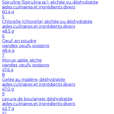
Spiruline (Spirulina sp.), séchée ou déshydratée
aides culinaires et ingrédients divers
60.4
g
5
Chlorelle (chlorella), séchée ou déshydratée
aides culinaires et ingrédients divers
48.5
g
6
Oeuf, en poudre
viandes, oeufs, poissons
48.4
g
7
Morue, salée, sèche
viandes, oeufs, poissons
47.6
g
8
Gelée au madère, déshydratée
aides culinaires et ingrédients divers
47.0
g
9
Levure de boulanger déshydratée
aides culinaires et ingrédients divers
42.7
g
10