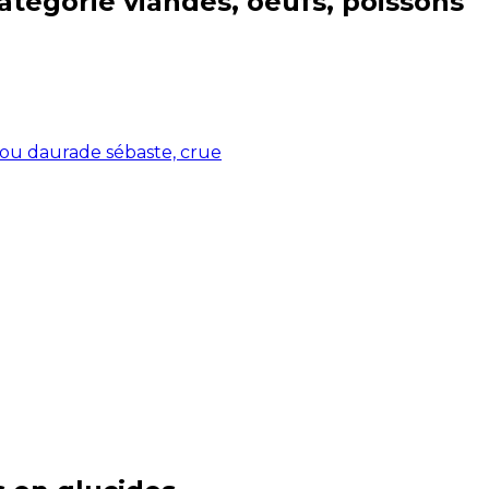
catégorie
viandes, oeufs, poissons
 ou daurade sébaste, crue