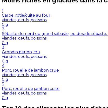
Moins riches en
glucides
dans la 
1
Carpe, rôtie/cuite au four
viandes, oeufs, poissons
0
g
2
Sébaste du nord ou grand sébaste, ou dorade sébaste,
viandes, oeufs, poissons
0
g
3
Grondin perlon, cru
viandes, oeufs, poissons
0
g
4
Porc, rouelle de jambon crue
viandes, oeufs, poissons
0
g
5
Porc, rouelle de jambon cuite
viandes, oeufs, poissons
0
g