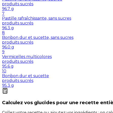
produits sucrés
96.7
g
7
Pastille rafraîchissante, sans sucres
produits sucrés
96.3
g
8
Bonbon dur et sucette, sans sucres
produits sucrés
96.0
g
9
Vermicelles multicolores
produits sucrés
95.6
g
10
Bonbon dur et sucette
produits sucrés
95.3
g
Calculez vos
glucides
pour une recette enti
Collez votre recette ou ajoutez vos ingrédients : on c