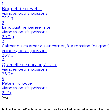
1
Beignet de crevette
viandes, oeufs, poissons
35.5
g
2
Langoustine, panée, frite
viandes, oeufs, poissons
29.0
g
3
Calmar ou calamar ou encornet, à la romaine (beignet)
viandes, oeufs, poissons
26.7
g
4
Quenelle de poisson, à cuire
viandes, oeufs, poissons
23.6
g
5
Pâté en croûte
viandes, oeufs, poissons
21.7
g