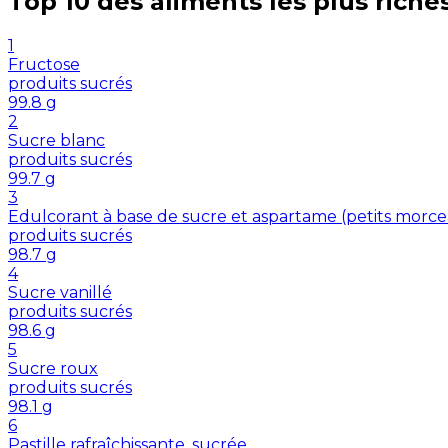
Top 10 des aliments les plus riche
1
Fructose
produits sucrés
99.8
g
2
Sucre blanc
produits sucrés
99.7
g
3
Edulcorant à base de sucre et aspartame (petits morc
produits sucrés
98.7
g
4
Sucre vanillé
produits sucrés
98.6
g
5
Sucre roux
produits sucrés
98.1
g
6
Pastille rafraîchissante, sucrée