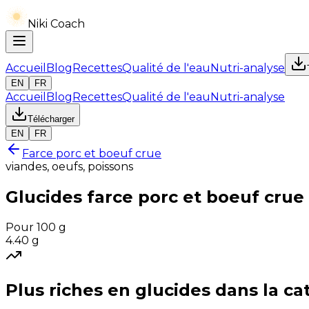
Niki Coach
Accueil
Blog
Recettes
Qualité de l'eau
Nutri-analyse
EN
FR
Accueil
Blog
Recettes
Qualité de l'eau
Nutri-analyse
Télécharger
EN
FR
Farce porc et boeuf crue
viandes, oeufs, poissons
Glucides
farce porc et boeuf crue
Pour 100 g
4.40
g
Plus riches en
glucides
dans la ca