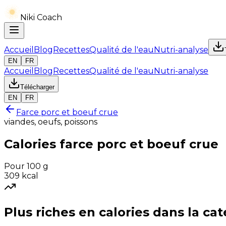
Niki Coach
Accueil
Blog
Recettes
Qualité de l'eau
Nutri-analyse
EN
FR
Accueil
Blog
Recettes
Qualité de l'eau
Nutri-analyse
Télécharger
EN
FR
Farce porc et boeuf crue
viandes, oeufs, poissons
Calories
farce porc et boeuf crue
Pour 100 g
309
kcal
Plus riches en
calories
dans la cat