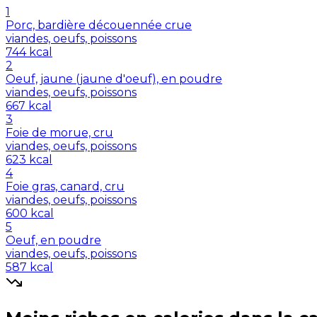
1
Porc, bardière découennée crue
viandes, oeufs, poissons
744
kcal
2
Oeuf, jaune (jaune d'oeuf), en poudre
viandes, oeufs, poissons
667
kcal
3
Foie de morue, cru
viandes, oeufs, poissons
623
kcal
4
Foie gras, canard, cru
viandes, oeufs, poissons
600
kcal
5
Oeuf, en poudre
viandes, oeufs, poissons
587
kcal