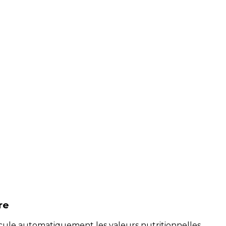
re
alcule automatiquement les valeurs nutritionnelles.