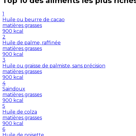
Top 10 des aliments les plus riche
1
Huile ou beurre de cacao
matières grasses
900
kcal
2
Huile de palme, raffinée
matières grasses
900
kcal
3
Huile ou graisse de palmiste, sans précision
matières grasses
900
kcal
4
Saindoux
matières grasses
900
kcal
5
Huile de colza
matières grasses
900
kcal
6
Huile de noisette