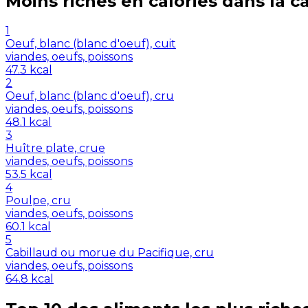
Moins riches en
calories
dans la c
1
Oeuf, blanc (blanc d'oeuf), cuit
viandes, oeufs, poissons
47.3
kcal
2
Oeuf, blanc (blanc d'oeuf), cru
viandes, oeufs, poissons
48.1
kcal
3
Huître plate, crue
viandes, oeufs, poissons
53.5
kcal
4
Poulpe, cru
viandes, oeufs, poissons
60.1
kcal
5
Cabillaud ou morue du Pacifique, cru
viandes, oeufs, poissons
64.8
kcal