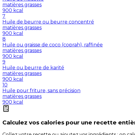
matières grasses
900
kcal
7
Huile de beurre ou beurre concentré
matières grasses
900
kcal
8
Huile ou graisse de coco (coprah), raffinée
matières grasses
900
kcal
9
Huile ou beurre de karité
matières grasses
900
kcal
10
Huile pour friture, sans précision
matières grasses
900
kcal
Calculez vos
calories
pour une recette entiè
Collez votre recette ou ajoutez vos ingrédients : on c