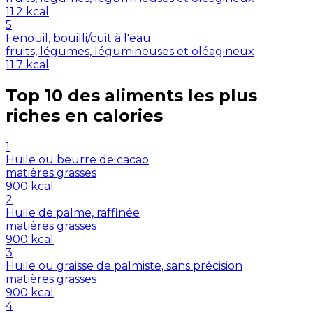
11.2
kcal
5
Fenouil, bouilli/cuit à l'eau
fruits, légumes, légumineuses et oléagineux
11.7
kcal
Top 10 des aliments les plus
riches en
calories
1
Huile ou beurre de cacao
matières grasses
900
kcal
2
Huile de palme, raffinée
matières grasses
900
kcal
3
Huile ou graisse de palmiste, sans précision
matières grasses
900
kcal
4