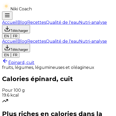
Niki Coach
Accueil
Blog
Recettes
Qualité de l'eau
Nutri-analyse
Télécharger
EN
FR
Accueil
Blog
Recettes
Qualité de l'eau
Nutri-analyse
Télécharger
EN
FR
Épinard, cuit
fruits, légumes, légumineuses et oléagineux
Calories
épinard, cuit
Pour 100 g
19.6
kcal
Plus riches en
calories
dans la