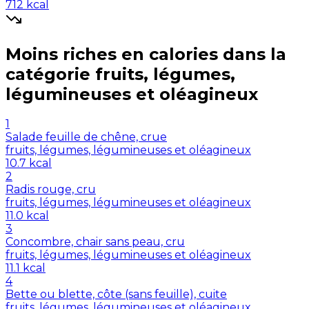
712
kcal
Moins riches en
calories
dans la
catégorie
fruits, légumes,
légumineuses et oléagineux
1
Salade feuille de chêne, crue
fruits, légumes, légumineuses et oléagineux
10.7
kcal
2
Radis rouge, cru
fruits, légumes, légumineuses et oléagineux
11.0
kcal
3
Concombre, chair sans peau, cru
fruits, légumes, légumineuses et oléagineux
11.1
kcal
4
Bette ou blette, côte (sans feuille), cuite
fruits, légumes, légumineuses et oléagineux