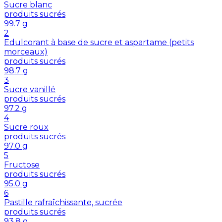
Sucre blanc
produits sucrés
99.7
g
2
Edulcorant à base de sucre et aspartame (petits
morceaux)
produits sucrés
98.7
g
3
Sucre vanillé
produits sucrés
97.2
g
4
Sucre roux
produits sucrés
97.0
g
5
Fructose
produits sucrés
95.0
g
6
Pastille rafraîchissante, sucrée
produits sucrés
93.8
g