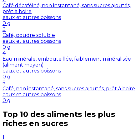
Café décaféiné, non instantané, sans sucres ajoutés,
prêt à boire
eaux et autres boissons
0
g
3
Café, poudre soluble
eaux et autres boissons
0
g
4
Eau minérale, embouteillée, faiblement minéralisée
(aliment moyen)
eaux et autres boissons
0
g
5
Café, non instantané, sans sucres ajoutés, prêt à boire
eaux et autres boissons
0
g
Top 10 des aliments les plus
riches en
sucres
1