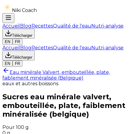
Niki Coach
Accueil
Blog
Recettes
Qualité de l'eau
Nutri-analyse
Télécharger
EN
FR
Accueil
Blog
Recettes
Qualité de l'eau
Nutri-analyse
Télécharger
EN
FR
Eau minérale Valvert, embouteillée, plate,
faiblement minéralisée (Belgique)
eaux et autres boissons
Sucres
eau minérale valvert,
embouteillée, plate, faiblement
minéralisée (belgique)
Pour 100 g
0
g