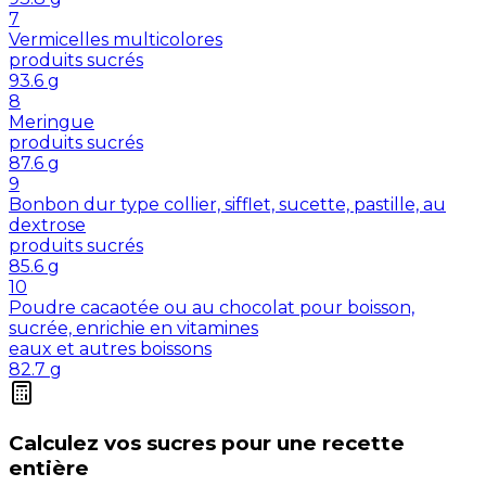
7
Vermicelles multicolores
produits sucrés
93.6
g
8
Meringue
produits sucrés
87.6
g
9
Bonbon dur type collier, sifflet, sucette, pastille, au
dextrose
produits sucrés
85.6
g
10
Poudre cacaotée ou au chocolat pour boisson,
sucrée, enrichie en vitamines
eaux et autres boissons
82.7
g
Calculez vos
sucres
pour une recette
entière