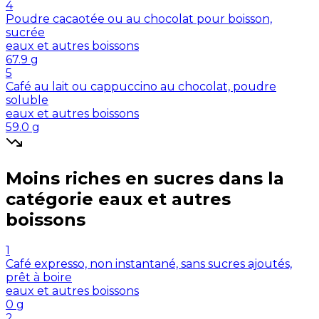
4
Poudre cacaotée ou au chocolat pour boisson,
sucrée
eaux et autres boissons
67.9
g
5
Café au lait ou cappuccino au chocolat, poudre
soluble
eaux et autres boissons
59.0
g
Moins riches en
sucres
dans la
catégorie
eaux et autres
boissons
1
Café expresso, non instantané, sans sucres ajoutés,
prêt à boire
eaux et autres boissons
0
g
2