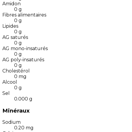
Amidon
0
g
Fibres alimentaires
0
g
Lipides
0
g
AG saturés
0
g
AG mono-insaturés
0
g
AG poly-insaturés
0
g
Cholestérol
0
mg
Alcool
0
g
Sel
0.000
g
Minéraux
Sodium
0.20
mg