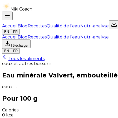
Niki Coach
Accueil
Blog
Recettes
Qualité de l'eau
Nutri-analyse
EN
FR
Accueil
Blog
Recettes
Qualité de l'eau
Nutri-analyse
Télécharger
EN
FR
Tous les aliments
eaux et autres boissons
Eau minérale Valvert, embouteillé
eaux · -
Pour 100 g
Calories
0
kcal