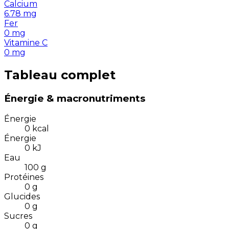
Calcium
6.78
mg
Fer
0
mg
Vitamine C
0
mg
Tableau complet
Énergie & macronutriments
Énergie
0
kcal
Énergie
0
kJ
Eau
100
g
Protéines
0
g
Glucides
0
g
Sucres
0
g