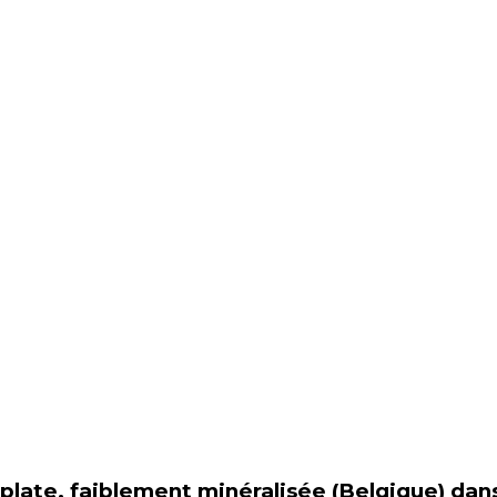
plate, faiblement minéralisée (Belgique)
dan