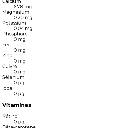
Calcium
6.78
mg
Magnésium
0.20
mg
Potassium
0.04
mg
Phosphore
0
mg
Fer
0
mg
Zinc
0
mg
Cuivre
0
mg
Sélénium
0
µg
Iode
0
µg
Vitamines
Rétinol
0
µg
Bêta-carotène