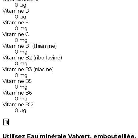
0
µg
Vitamine D
0
µg
Vitamine E
0
mg
Vitamine C
0
mg
Vitamine B1 (thiamine)
0
mg
Vitamine B2 (riboflavine)
0
mg
Vitamine B3 (niacine)
0
mg
Vitamine B5
0
mg
Vitamine B6
0
mg
Vitamine B12
0
µg
Utilisez
Eau minérale Valvert, embouteillée, 