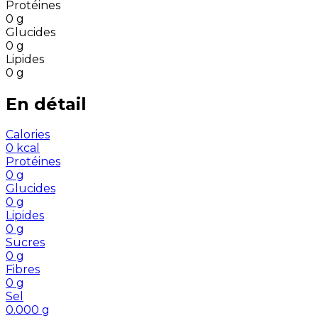
Protéines
0
g
Glucides
0
g
Lipides
0
g
En détail
Calories
0
kcal
Protéines
0
g
Glucides
0
g
Lipides
0
g
Sucres
0
g
Fibres
0
g
Sel
0.000
g