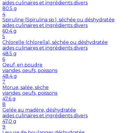
aides culinaires et ingrédients divers
80.5
g
4
Spiruline (Spirulina sp.), séchée ou déshydratée
aides culinaires et ingrédients divers
60.4
g
5
Chlorelle (chlorella), séchée ou déshydratée
aides culinaires et ingrédients divers
48.5
g
6
Oeuf, en poudre
viandes, oeufs, poissons
48.4
g
7
Morue, salée, sèche
viandes, oeufs, poissons
47.6
g
8
Gelée au madère, déshydratée
aides culinaires et ingrédients divers
47.0
g
9
Levure de boulanger déshydratée