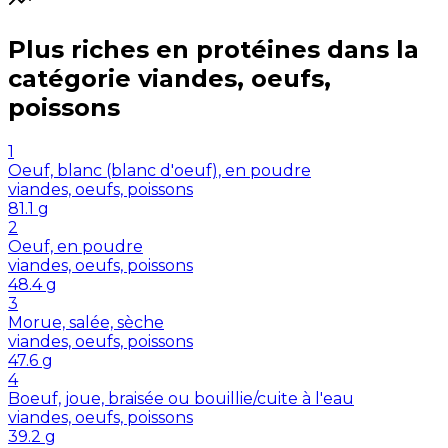
Plus riches en
protéines
dans la
catégorie
viandes, oeufs,
poissons
1
Oeuf, blanc (blanc d'oeuf), en poudre
viandes, oeufs, poissons
81.1
g
2
Oeuf, en poudre
viandes, oeufs, poissons
48.4
g
3
Morue, salée, sèche
viandes, oeufs, poissons
47.6
g
4
Boeuf, joue, braisée ou bouillie/cuite à l'eau
viandes, oeufs, poissons
39.2
g