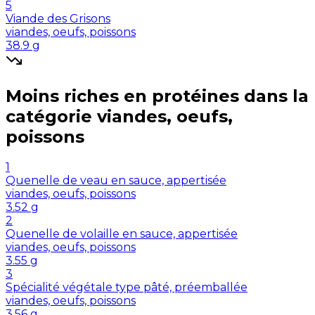
5
Viande des Grisons
viandes, oeufs, poissons
38.9
g
Moins riches en
protéines
dans la
catégorie
viandes, oeufs,
poissons
1
Quenelle de veau en sauce, appertisée
viandes, oeufs, poissons
3.52
g
2
Quenelle de volaille en sauce, appertisée
viandes, oeufs, poissons
3.55
g
3
Spécialité végétale type pâté, préemballée
viandes, oeufs, poissons
3.56
g