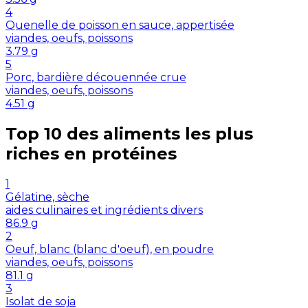
4
Quenelle de poisson en sauce, appertisée
viandes, oeufs, poissons
3.79
g
5
Porc, bardière découennée crue
viandes, oeufs, poissons
4.51
g
Top 10 des aliments les plus
riches en
protéines
1
Gélatine, sèche
aides culinaires et ingrédients divers
86.9
g
2
Oeuf, blanc (blanc d'oeuf), en poudre
viandes, oeufs, poissons
81.1
g
3
Isolat de soja