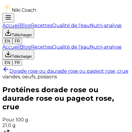
Niki Coach
Accueil
Blog
Recettes
Qualité de l'eau
Nutri-analyse
Télécharger
EN
FR
Accueil
Blog
Recettes
Qualité de l'eau
Nutri-analyse
Télécharger
EN
FR
Dorade rose ou daurade rose ou pageot rose, crue
viandes, oeufs, poissons
Protéines
dorade rose ou
daurade rose ou pageot rose,
crue
Pour 100 g
21.0
g