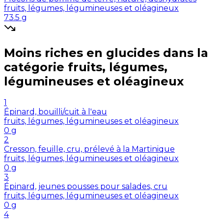
fruits, légumes, légumineuses et oléagineux
73.5
g
Moins riches en
glucides
dans la
catégorie
fruits, légumes,
légumineuses et oléagineux
1
Épinard, bouilli/cuit à l'eau
fruits, légumes, légumineuses et oléagineux
0
g
2
Cresson, feuille, cru, prélevé à la Martinique
fruits, légumes, légumineuses et oléagineux
0
g
3
Épinard, jeunes pousses pour salades, cru
fruits, légumes, légumineuses et oléagineux
0
g
4