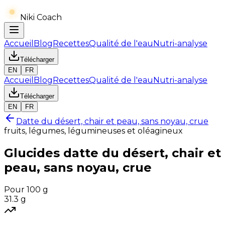
Niki Coach
Accueil
Blog
Recettes
Qualité de l'eau
Nutri-analyse
Télécharger
EN
FR
Accueil
Blog
Recettes
Qualité de l'eau
Nutri-analyse
Télécharger
EN
FR
Datte du désert, chair et peau, sans noyau, crue
fruits, légumes, légumineuses et oléagineux
Glucides
datte du désert, chair et
peau, sans noyau, crue
Pour 100 g
31.3
g