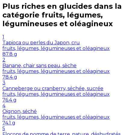
Plus riches en
glucides
dans la
catégorie
fruits, légumes,
légumineuses et oléagineux
1
Tapioca ou perles du Japon, cru
fruits, légumes, légumineuses et oléagineux
87.8
g
2
Banane, chair sans peau, sèche
fruits, légumes, légumineuses et oléagineux
78.4
g
3
Canneberge ou cranberry, séchée, sucrée
fruits, légumes, légumineuses et oléagineux
76.4
g
4
Oignon, séché
fruits, légumes, légumineuses et oléagineux
74.1
g
5
Flocons de pomme de terre, nature, déshydratés