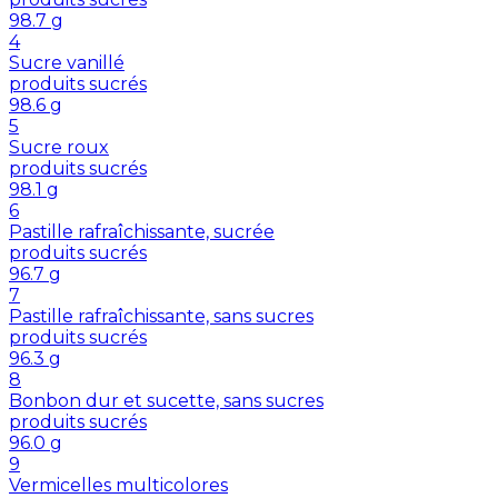
98.7
g
4
Sucre vanillé
produits sucrés
98.6
g
5
Sucre roux
produits sucrés
98.1
g
6
Pastille rafraîchissante, sucrée
produits sucrés
96.7
g
7
Pastille rafraîchissante, sans sucres
produits sucrés
96.3
g
8
Bonbon dur et sucette, sans sucres
produits sucrés
96.0
g
9
Vermicelles multicolores