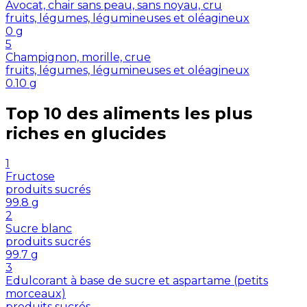
Avocat, chair sans peau, sans noyau, cru
fruits, légumes, légumineuses et oléagineux
0
g
5
Champignon, morille, crue
fruits, légumes, légumineuses et oléagineux
0.10
g
Top 10 des aliments les plus
riches en
glucides
1
Fructose
produits sucrés
99.8
g
2
Sucre blanc
produits sucrés
99.7
g
3
Edulcorant à base de sucre et aspartame (petits
morceaux)
produits sucrés