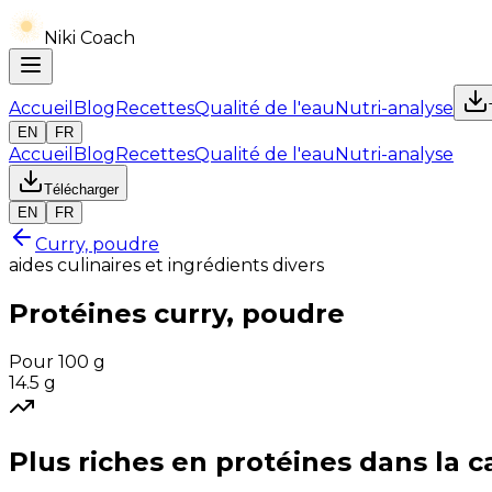
Niki Coach
Accueil
Blog
Recettes
Qualité de l'eau
Nutri-analyse
EN
FR
Accueil
Blog
Recettes
Qualité de l'eau
Nutri-analyse
Télécharger
EN
FR
Curry, poudre
aides culinaires et ingrédients divers
Protéines
curry, poudre
Pour 100 g
14.5
g
Plus riches en
protéines
dans la c