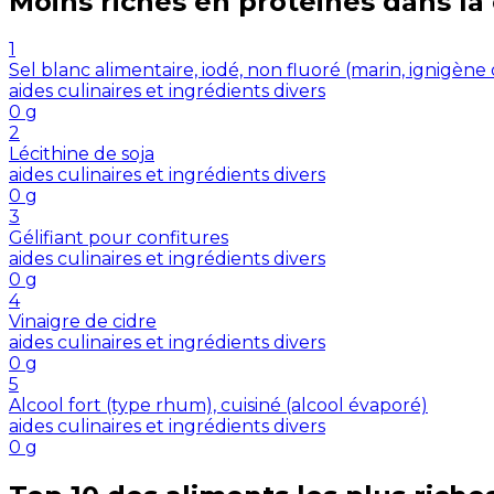
Moins riches en
protéines
dans la
1
Sel blanc alimentaire, iodé, non fluoré (marin, ignigè
aides culinaires et ingrédients divers
0
g
2
Lécithine de soja
aides culinaires et ingrédients divers
0
g
3
Gélifiant pour confitures
aides culinaires et ingrédients divers
0
g
4
Vinaigre de cidre
aides culinaires et ingrédients divers
0
g
5
Alcool fort (type rhum), cuisiné (alcool évaporé)
aides culinaires et ingrédients divers
0
g