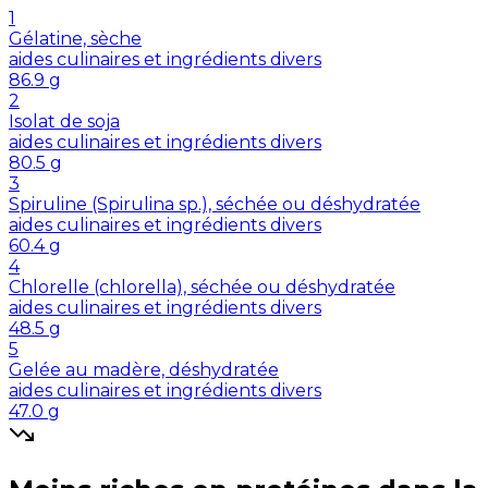
1
Gélatine, sèche
aides culinaires et ingrédients divers
86.9
g
2
Isolat de soja
aides culinaires et ingrédients divers
80.5
g
3
Spiruline (Spirulina sp.), séchée ou déshydratée
aides culinaires et ingrédients divers
60.4
g
4
Chlorelle (chlorella), séchée ou déshydratée
aides culinaires et ingrédients divers
48.5
g
5
Gelée au madère, déshydratée
aides culinaires et ingrédients divers
47.0
g