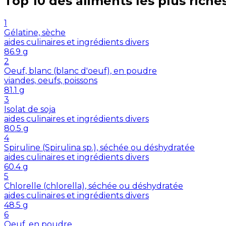
Top 10 des aliments les plus riche
1
Gélatine, sèche
aides culinaires et ingrédients divers
86.9
g
2
Oeuf, blanc (blanc d'oeuf), en poudre
viandes, oeufs, poissons
81.1
g
3
Isolat de soja
aides culinaires et ingrédients divers
80.5
g
4
Spiruline (Spirulina sp.), séchée ou déshydratée
aides culinaires et ingrédients divers
60.4
g
5
Chlorelle (chlorella), séchée ou déshydratée
aides culinaires et ingrédients divers
48.5
g
6
Oeuf, en poudre