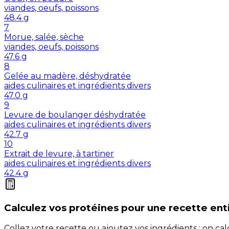
viandes, oeufs, poissons
48.4
g
7
Morue, salée, sèche
viandes, oeufs, poissons
47.6
g
8
Gelée au madère, déshydratée
aides culinaires et ingrédients divers
47.0
g
9
Levure de boulanger déshydratée
aides culinaires et ingrédients divers
42.7
g
10
Extrait de levure, à tartiner
aides culinaires et ingrédients divers
42.4
g
Calculez vos
protéines
pour une recette ent
Collez votre recette ou ajoutez vos ingrédients : on c