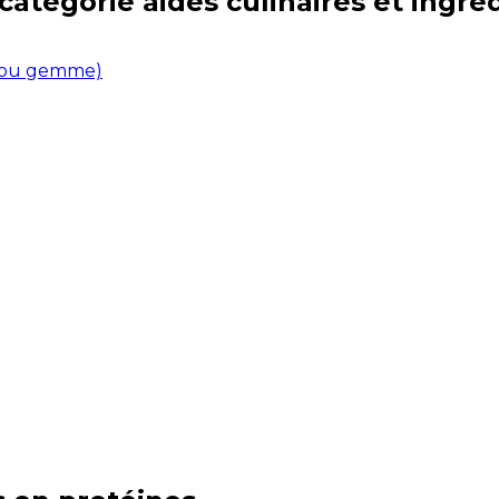
 catégorie
aides culinaires et ingré
ne ou gemme)