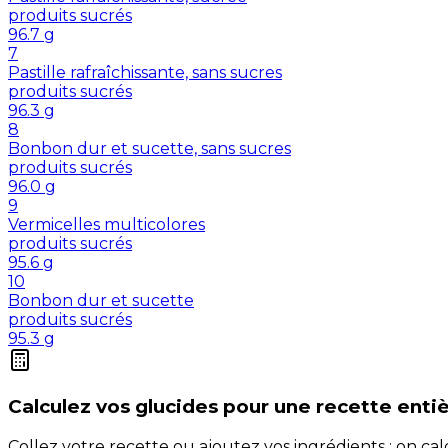
produits sucrés
96.7
g
7
Pastille rafraîchissante, sans sucres
produits sucrés
96.3
g
8
Bonbon dur et sucette, sans sucres
produits sucrés
96.0
g
9
Vermicelles multicolores
produits sucrés
95.6
g
10
Bonbon dur et sucette
produits sucrés
95.3
g
Calculez vos
glucides
pour une recette enti
Collez votre recette ou ajoutez vos ingrédients : on c