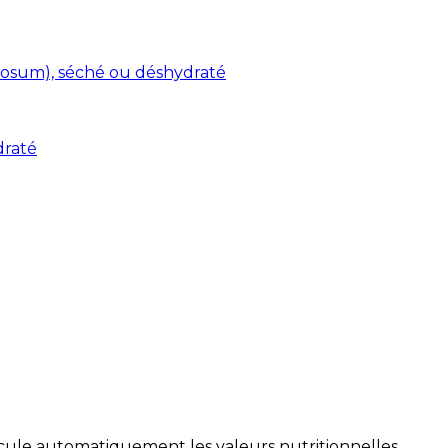
osum), séché ou déshydraté
draté
alcule automatiquement les valeurs nutritionnelles.