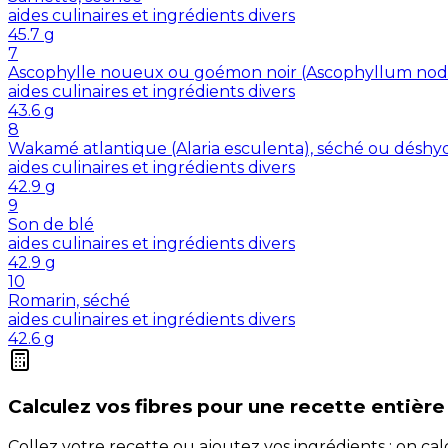
aides culinaires et ingrédients divers
45.7
g
7
Ascophylle noueux ou goémon noir (Ascophyllum nod
aides culinaires et ingrédients divers
43.6
g
8
Wakamé atlantique (Alaria esculenta), séché ou déshy
aides culinaires et ingrédients divers
42.9
g
9
Son de blé
aides culinaires et ingrédients divers
42.9
g
10
Romarin, séché
aides culinaires et ingrédients divers
42.6
g
Calculez vos
fibres
pour une recette entière
Collez votre recette ou ajoutez vos ingrédients : on c