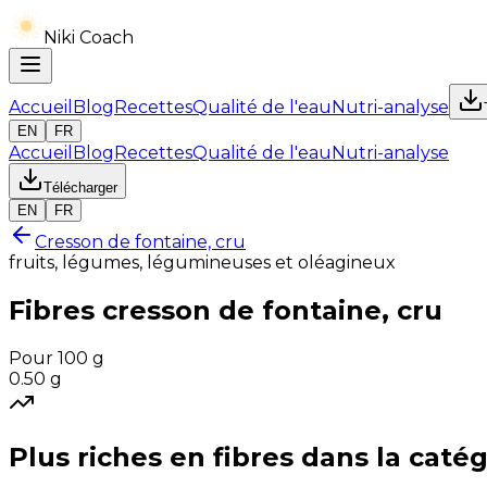
Niki Coach
Accueil
Blog
Recettes
Qualité de l'eau
Nutri-analyse
EN
FR
Accueil
Blog
Recettes
Qualité de l'eau
Nutri-analyse
Télécharger
EN
FR
Cresson de fontaine, cru
fruits, légumes, légumineuses et oléagineux
Fibres
cresson de fontaine, cru
Pour 100 g
0.50
g
Plus riches en
fibres
dans la catég