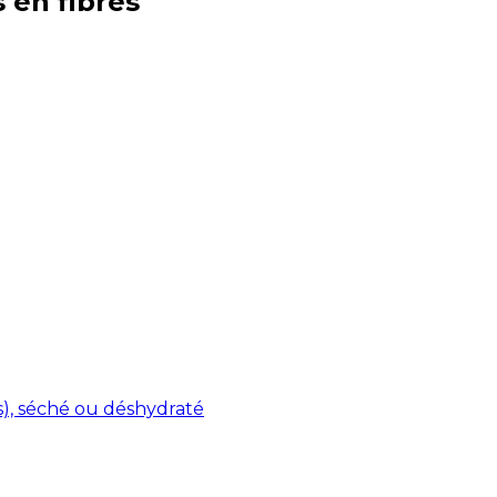
s en
fibres
s), séché ou déshydraté