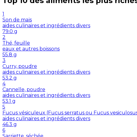
Top 10 des aliments les plus riche
1
Son de maïs
aides culinaires et ingrédients divers
79.0
g
2
Thé, feuille
eaux et autres boissons
55.8
g
3
Curry, poudre
aides culinaires et ingrédients divers
53.2
g
4
Cannelle, poudre
aides culinaires et ingrédients divers
53.1
g
5
Fucus vésiculeux (Fucus serratus ou Fucus vesiculosu
aides culinaires et ingrédients divers
46.3
g
6
Sarriette, séchée