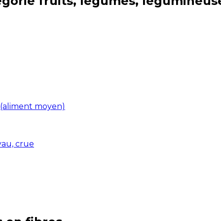
égorie
fruits, légumes, légumineus
 (aliment moyen)
yau, crue