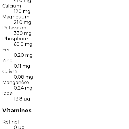
41.0
mg
Calcium
120
mg
Magnésium
21.0
mg
Potassium
330
mg
Phosphore
60.0
mg
Fer
0.20
mg
Zinc
0.11
mg
Cuivre
0.08
mg
Manganèse
0.24
mg
Iode
13.8
µg
Vitamines
Rétinol
0
µg