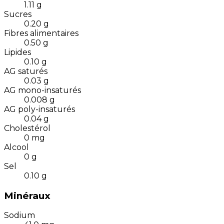
1.11
g
Sucres
0.20
g
Fibres alimentaires
0.50
g
Lipides
0.10
g
AG saturés
0.03
g
AG mono-insaturés
0.008
g
AG poly-insaturés
0.04
g
Cholestérol
0
mg
Alcool
0
g
Sel
0.10
g
Minéraux
Sodium