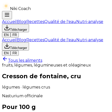
Niki Coach
Accueil
Blog
Recettes
Qualité de l'eau
Nutri-analyse
Télécharger
EN
FR
Accueil
Blog
Recettes
Qualité de l'eau
Nutri-analyse
Télécharger
EN
FR
Tous les aliments
fruits, légumes, légumineuses et oléagineux
Cresson de fontaine, cru
légumes · légumes crus
Nasturium officinale
Pour 100 g