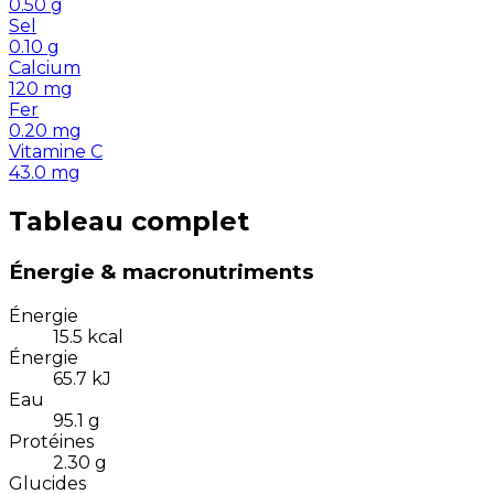
0.50
g
Sel
0.10
g
Calcium
120
mg
Fer
0.20
mg
Vitamine C
43.0
mg
Tableau complet
Énergie & macronutriments
Énergie
15.5
kcal
Énergie
65.7
kJ
Eau
95.1
g
Protéines
2.30
g
Glucides