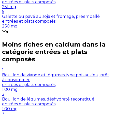
entrées et plats composés
251
mg
5
Galette ou pavé au soja et fromage, préemballé
entrées et plats composés
250
mg
Moins riches en
calcium
dans la
catégorie
entrées et plats
composés
1
Bouillon de viande et légumes type pot-au-feu, prêt
à consommer
entrées et plats composés
1.00
mg
2
Bouillon de légumes, déshydraté reconstitué
entrées et plats composés
1.00
mg
3