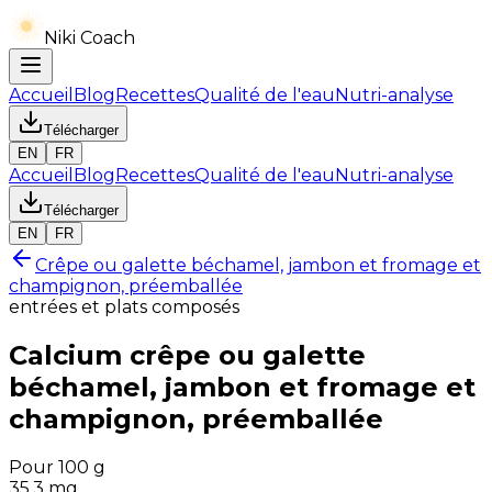
Niki Coach
Accueil
Blog
Recettes
Qualité de l'eau
Nutri-analyse
Télécharger
EN
FR
Accueil
Blog
Recettes
Qualité de l'eau
Nutri-analyse
Télécharger
EN
FR
Crêpe ou galette béchamel, jambon et fromage et
champignon, préemballée
entrées et plats composés
Calcium
crêpe ou galette
béchamel, jambon et fromage et
champignon, préemballée
Pour 100 g
35.3
mg