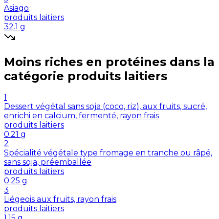
Asiago
produits laitiers
32.1
g
Moins riches en
protéines
dans la
catégorie
produits laitiers
1
Dessert végétal sans soja (coco, riz), aux fruits, sucré,
enrichi en calcium, fermenté, rayon frais
produits laitiers
0.21
g
2
Spécialité végétale type fromage en tranche ou râpé,
sans soja, préemballée
produits laitiers
0.25
g
3
Liégeois aux fruits, rayon frais
produits laitiers
1.15
g