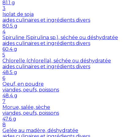
81.1
g
3
Isolat de soja
aides culinaires et ingrédients divers
80.5
g
4
Spiruline (Spirulina sp.), séchée ou déshydratée
aides culinaires et ingrédients divers
60.4
g
5
Chlorelle (chlorella), séchée ou déshydratée
aides culinaires et ingrédients divers
48.5
g
6
Oeuf, en poudre
viandes, oeufs, poissons
48.4
g
7
Morue, salée, sèche
viandes, oeufs, poissons
47.6
g
8
Gelée au madère, déshydratée
aides culinaires et ingrédients divers