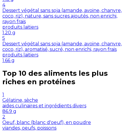
4
Dessert végétal sans soja (amande, avoine, chanvre,
coco, riz), nature, sans sucres ajoutés, non enrichi,
rayon frais
produits laitiers
1.20
g
5
Dessert végétal sans soja (amande, avoine, chanvre,
coco, riz), aromatisé, sucré, non enrichi, rayon frais
produits laitiers
1.66
g
Top 10 des aliments les plus
riches en
protéines
1
Gélatine, sèche
aides culinaires et ingrédients divers
86.9
g
2
Oeuf, blanc (blanc d'oeuf), en poudre
viandes, oeufs, poissons