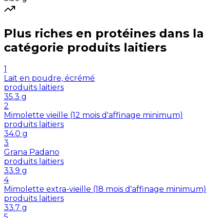
Plus riches en
protéines
dans la
catégorie
produits laitiers
1
Lait en poudre, écrémé
produits laitiers
35.3
g
2
Mimolette vieille (12 mois d'affinage minimum)
produits laitiers
34.0
g
3
Grana Padano
produits laitiers
33.9
g
4
Mimolette extra-vieille (18 mois d'affinage minimum)
produits laitiers
33.7
g
5