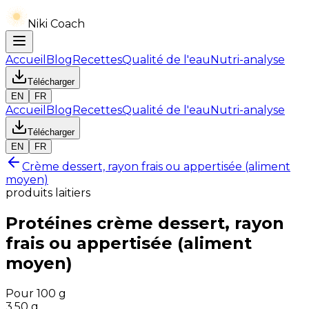
Niki Coach
Accueil
Blog
Recettes
Qualité de l'eau
Nutri-analyse
Télécharger
EN
FR
Accueil
Blog
Recettes
Qualité de l'eau
Nutri-analyse
Télécharger
EN
FR
Crème dessert, rayon frais ou appertisée (aliment
moyen)
produits laitiers
Protéines
crème dessert, rayon
frais ou appertisée (aliment
moyen)
Pour 100 g
3.50
g