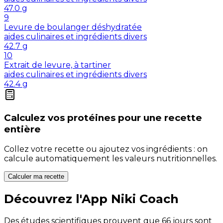
47.0
g
9
Levure de boulanger déshydratée
aides culinaires et ingrédients divers
42.7
g
10
Extrait de levure, à tartiner
aides culinaires et ingrédients divers
42.4
g
Calculez vos
protéines
pour une recette
entière
Collez votre recette ou ajoutez vos ingrédients : on
calcule automatiquement les valeurs nutritionnelles.
Calculer ma recette
Découvrez l'App Niki Coach
Des études scientifiques prouvent que 66 jours sont