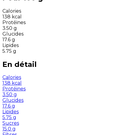
Calories
138
kcal
Protéines
3.50
g
Glucides
17.6
g
Lipides
5.75
g
En détail
Calories
138
kcal
Protéines
3.50
g
Glucides
17.6
g
Lipides
5.75
g
Sucres
15.0
g
Fibres