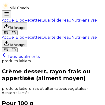
Niki Coach
Accueil
Blog
Recettes
Qualité de l'eau
Nutri-analyse
Télécharger
EN
FR
Accueil
Blog
Recettes
Qualité de l'eau
Nutri-analyse
Télécharger
EN
FR
Tous les aliments
produits laitiers
Crème dessert, rayon frais ou
appertisée (aliment moyen)
produits laitiers frais et alternatives végétales ·
desserts lactés
Pour 100 g