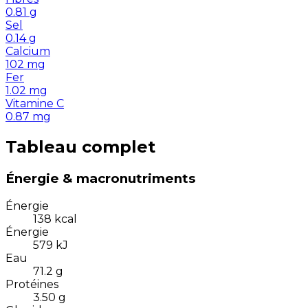
0.81
g
Sel
0.14
g
Calcium
102
mg
Fer
1.02
mg
Vitamine C
0.87
mg
Tableau complet
Énergie & macronutriments
Énergie
138
kcal
Énergie
579
kJ
Eau
71.2
g
Protéines
3.50
g