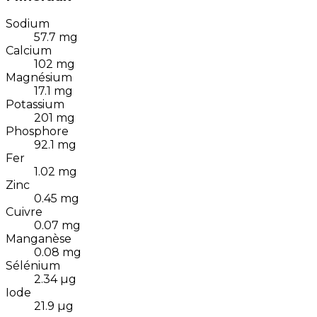
Sodium
57.7
mg
Calcium
102
mg
Magnésium
17.1
mg
Potassium
201
mg
Phosphore
92.1
mg
Fer
1.02
mg
Zinc
0.45
mg
Cuivre
0.07
mg
Manganèse
0.08
mg
Sélénium
2.34
µg
Iode
21.9
µg