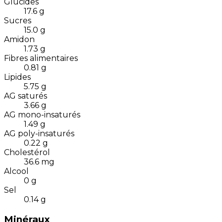
Glucides
17.6
g
Sucres
15.0
g
Amidon
1.73
g
Fibres alimentaires
0.81
g
Lipides
5.75
g
AG saturés
3.66
g
AG mono-insaturés
1.49
g
AG poly-insaturés
0.22
g
Cholestérol
36.6
mg
Alcool
0
g
Sel
0.14
g
Minéraux