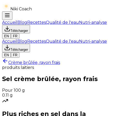
Niki Coach
Accueil
Blog
Recettes
Qualité de l'eau
Nutri-analyse
Télécharger
EN
FR
Accueil
Blog
Recettes
Qualité de l'eau
Nutri-analyse
Télécharger
EN
FR
Crème brûlée, rayon frais
produits laitiers
Sel
crème brûlée, rayon frais
Pour 100 g
0.11
g
Plus riches en
sel
dans la