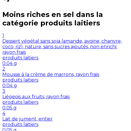
Moins riches en
sel
dans la
catégorie
produits laitiers
1
Dessert végétal sans soja (amande, avoine, chanvre,
coco, riz), nature, sans sucres ajoutés, non enrichi,
rayon frais
produits laitiers
0.04
g
2
Mousse à la crème de marrons, rayon frais
produits laitiers
0.04
g
3
Liégeois aux fruits, rayon frais
produits laitiers
0.05
g
4
Lait de jument, entier
produits laitiers
0.05
g