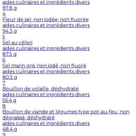
aides culinaires et ingrédients divers
97.8
g
4
Fleur de sel, non iodée, non fluorée
aides culinaires et ingrédients divers
94.3
g
5
Sel au céleri
aides culinaires et ingrédients divers
87.5
g
6
Sel marin gris, non iodé, non fluoré
aides culinaires et ingrédients divers
80.5
g
7
Bouillon de volaille, déshydraté
aides culinaires et ingrédients divers
56.4
g
8
Bouillon de viande et légumes type pot-au-feu, non
dégraissé, déshydraté
aides culinaires et ingrédients divers
48.4
g
9