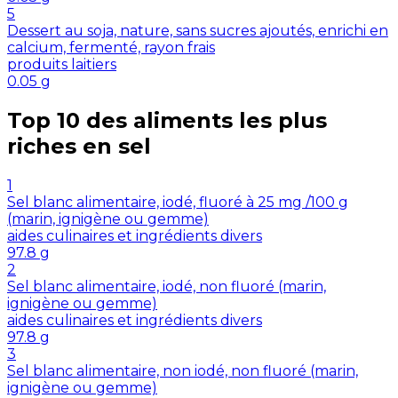
5
Dessert au soja, nature, sans sucres ajoutés, enrichi en
calcium, fermenté, rayon frais
produits laitiers
0.05
g
Top 10 des aliments les plus
riches en
sel
1
Sel blanc alimentaire, iodé, fluoré à 25 mg /100 g
(marin, ignigène ou gemme)
aides culinaires et ingrédients divers
97.8
g
2
Sel blanc alimentaire, iodé, non fluoré (marin,
ignigène ou gemme)
aides culinaires et ingrédients divers
97.8
g
3
Sel blanc alimentaire, non iodé, non fluoré (marin,
ignigène ou gemme)