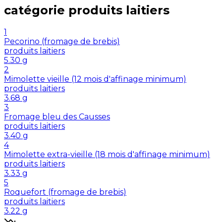
catégorie
produits laitiers
1
Pecorino (fromage de brebis)
produits laitiers
5.30
g
2
Mimolette vieille (12 mois d'affinage minimum)
produits laitiers
3.68
g
3
Fromage bleu des Causses
produits laitiers
3.40
g
4
Mimolette extra-vieille (18 mois d'affinage minimum)
produits laitiers
3.33
g
5
Roquefort (fromage de brebis)
produits laitiers
3.22
g