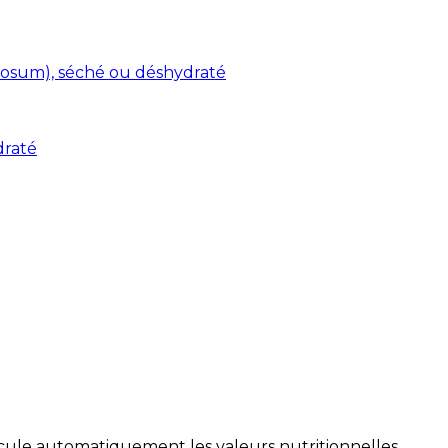
osum), séché ou déshydraté
draté
alcule automatiquement les valeurs nutritionnelles.