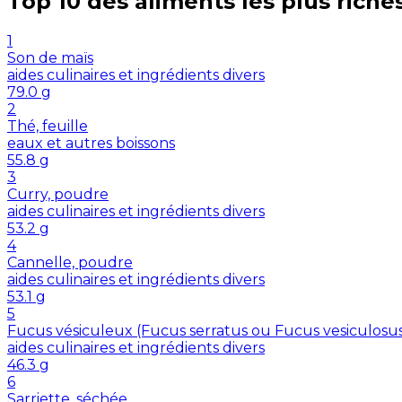
Top 10 des aliments les plus riche
1
Son de maïs
aides culinaires et ingrédients divers
79.0
g
2
Thé, feuille
eaux et autres boissons
55.8
g
3
Curry, poudre
aides culinaires et ingrédients divers
53.2
g
4
Cannelle, poudre
aides culinaires et ingrédients divers
53.1
g
5
Fucus vésiculeux (Fucus serratus ou Fucus vesiculosu
aides culinaires et ingrédients divers
46.3
g
6
Sarriette, séchée