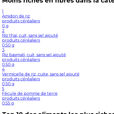
Moins riches en
fibres
dans la cat
1
Amidon de riz
produits céréaliers
0
g
2
Riz thaï, cuit, sans sel ajouté
produits céréaliers
0.50
g
3
Riz basmati, cuit, sans sel ajouté
produits céréaliers
0.50
g
4
Vermicelle de riz, cuite, sans sel ajouté
produits céréaliers
0.50
g
5
Fécule de pomme de terre
produits céréaliers
0.55
g