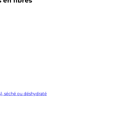
s en
fibres
s), séché ou déshydraté