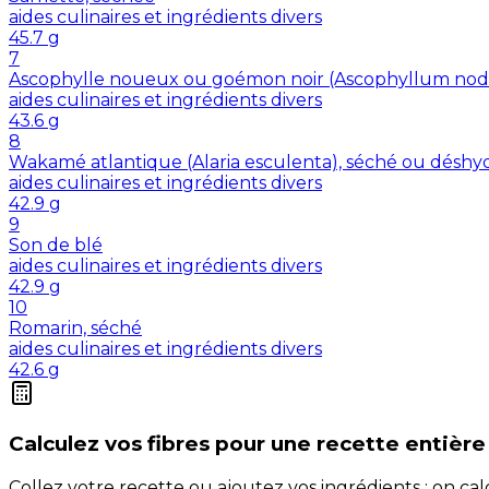
aides culinaires et ingrédients divers
45.7
g
7
Ascophylle noueux ou goémon noir (Ascophyllum nod
aides culinaires et ingrédients divers
43.6
g
8
Wakamé atlantique (Alaria esculenta), séché ou déshy
aides culinaires et ingrédients divers
42.9
g
9
Son de blé
aides culinaires et ingrédients divers
42.9
g
10
Romarin, séché
aides culinaires et ingrédients divers
42.6
g
Calculez vos
fibres
pour une recette entière
Collez votre recette ou ajoutez vos ingrédients : on c