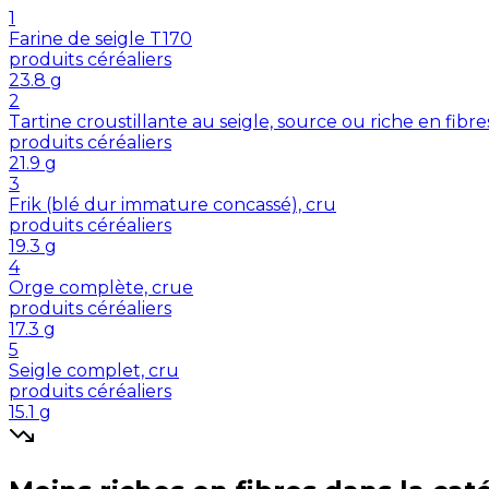
1
Farine de seigle T170
produits céréaliers
23.8
g
2
Tartine croustillante au seigle, source ou riche en fibre
produits céréaliers
21.9
g
3
Frik (blé dur immature concassé), cru
produits céréaliers
19.3
g
4
Orge complète, crue
produits céréaliers
17.3
g
5
Seigle complet, cru
produits céréaliers
15.1
g