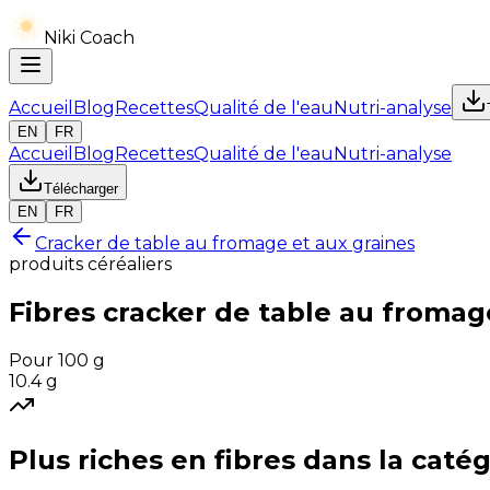
Niki Coach
Accueil
Blog
Recettes
Qualité de l'eau
Nutri-analyse
EN
FR
Accueil
Blog
Recettes
Qualité de l'eau
Nutri-analyse
Télécharger
EN
FR
Cracker de table au fromage et aux graines
produits céréaliers
Fibres
cracker de table au fromag
Pour 100 g
10.4
g
Plus riches en
fibres
dans la catég