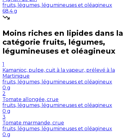
fruits, légumes, légumineuses et oléagineux
68.4
g
Moins riches en
lipides
dans la
catégorie
fruits, légumes,
légumineuses et oléagineux
1
Kamanioc, pulpe, cuit à la vapeur, prélevé à la
Martinique
fruits, légumes, légumineuses et oléagineux
0
g
2
Tomate allongée, crue
fruits, légumes, légumineuses et oléagineux
0
g
3
Tomate marmande, crue
fruits, légumes, légumineuses et oléagineux
0
g