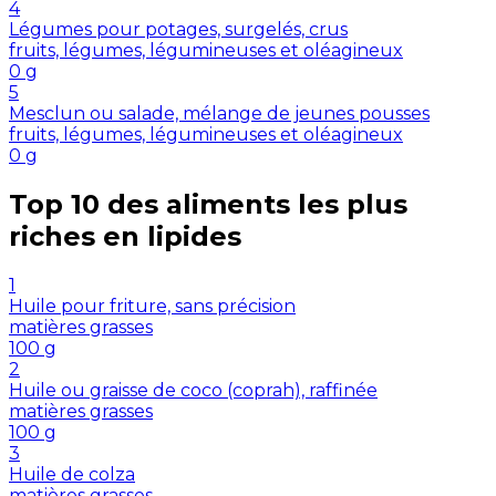
4
Légumes pour potages, surgelés, crus
fruits, légumes, légumineuses et oléagineux
0
g
5
Mesclun ou salade, mélange de jeunes pousses
fruits, légumes, légumineuses et oléagineux
0
g
Top 10 des aliments les plus
riches en
lipides
1
Huile pour friture, sans précision
matières grasses
100
g
2
Huile ou graisse de coco (coprah), raffinée
matières grasses
100
g
3
Huile de colza
matières grasses