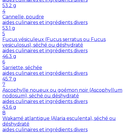
53.2
g
4
Cannelle, poudre
aides culinaires et ingrédients divers
53.1
g
5
Fucus vésiculeux (Fucus serratus ou Fucus
vesiculosus), séché ou déshydraté
aides culinaires et ingrédients divers
46.3
g
6
Sarriette, séchée
aides culinaires et ingrédients divers
45.7
g
7
Ascophylle noueux ou goémon noir (Ascophyllum
nodosum), séché ou déshydraté
aides culinaires et ingrédients divers
43.6
g
8
Wakamé atlantique (Alaria esculenta), séché ou
déshydraté
aides culinaires et ingrédients divers