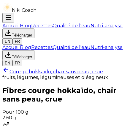
Niki Coach
Accueil
Blog
Recettes
Qualité de l'eau
Nutri-analyse
Télécharger
EN
FR
Accueil
Blog
Recettes
Qualité de l'eau
Nutri-analyse
Télécharger
EN
FR
Courge hokkaïdo, chair sans peau, crue
fruits, légumes, légumineuses et oléagineux
Fibres
courge hokkaïdo, chair
sans peau, crue
Pour 100 g
2.60
g