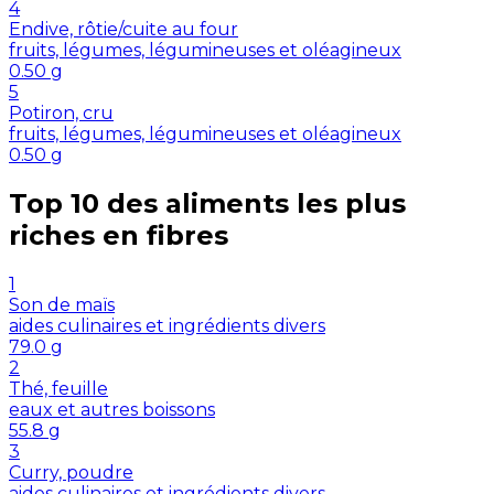
4
Endive, rôtie/cuite au four
fruits, légumes, légumineuses et oléagineux
0.50
g
5
Potiron, cru
fruits, légumes, légumineuses et oléagineux
0.50
g
Top 10 des aliments les plus
riches en
fibres
1
Son de maïs
aides culinaires et ingrédients divers
79.0
g
2
Thé, feuille
eaux et autres boissons
55.8
g
3
Curry, poudre
aides culinaires et ingrédients divers