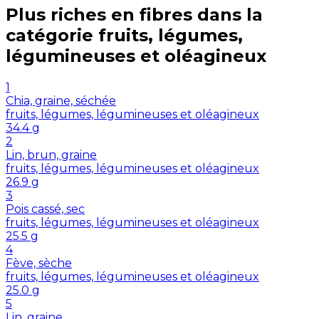
Plus riches en
fibres
dans la
catégorie
fruits, légumes,
légumineuses et oléagineux
1
Chia, graine, séchée
fruits, légumes, légumineuses et oléagineux
34.4
g
2
Lin, brun, graine
fruits, légumes, légumineuses et oléagineux
26.9
g
3
Pois cassé, sec
fruits, légumes, légumineuses et oléagineux
25.5
g
4
Fève, sèche
fruits, légumes, légumineuses et oléagineux
25.0
g
5
Lin, graine