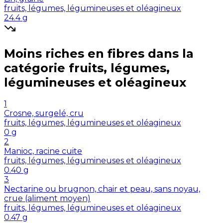
fruits, légumes, légumineuses et oléagineux
24.4
g
Moins riches en
fibres
dans la
catégorie
fruits, légumes,
légumineuses et oléagineux
1
Crosne, surgelé, cru
fruits, légumes, légumineuses et oléagineux
0
g
2
Manioc, racine cuite
fruits, légumes, légumineuses et oléagineux
0.40
g
3
Nectarine ou brugnon, chair et peau, sans noyau,
crue (aliment moyen)
fruits, légumes, légumineuses et oléagineux
0.47
g