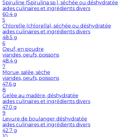
Spiruline (Spirulina sp.), séchée ou déshydratée
aides culinaires et ingrédients divers
60.4
g
5
Chlorelle (chlorella), séchée ou déshydratée
aides culinaires et ingrédients divers
48.5
g
6
Oeuf, en poudre
viandes, oeufs, poissons
48.4
g
7
Morue, salée, sèche
viandes, oeufs, poissons
47.6
g
8
Gelée au madère, déshydratée
aides culinaires et ingrédients divers
47.0
g
9
Levure de boulanger déshydratée
aides culinaires et ingrédients divers
42.7
g
10