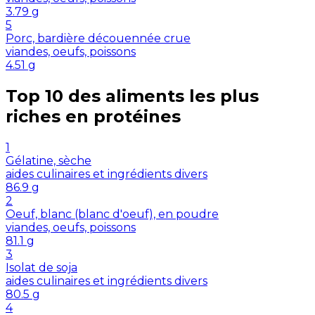
3.79
g
5
Porc, bardière découennée crue
viandes, oeufs, poissons
4.51
g
Top 10 des aliments les plus
riches en
protéines
1
Gélatine, sèche
aides culinaires et ingrédients divers
86.9
g
2
Oeuf, blanc (blanc d'oeuf), en poudre
viandes, oeufs, poissons
81.1
g
3
Isolat de soja
aides culinaires et ingrédients divers
80.5
g
4