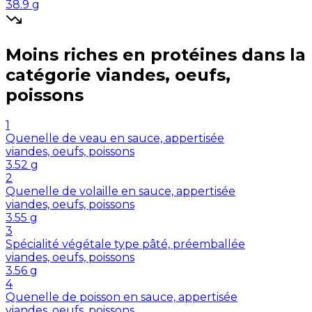
38.9
g
Moins riches en
protéines
dans la
catégorie
viandes, oeufs,
poissons
1
Quenelle de veau en sauce, appertisée
viandes, oeufs, poissons
3.52
g
2
Quenelle de volaille en sauce, appertisée
viandes, oeufs, poissons
3.55
g
3
Spécialité végétale type pâté, préemballée
viandes, oeufs, poissons
3.56
g
4
Quenelle de poisson en sauce, appertisée
viandes, oeufs, poissons