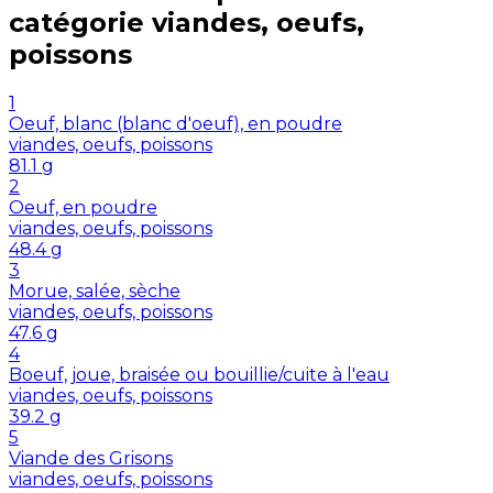
catégorie
viandes, oeufs,
poissons
1
Oeuf, blanc (blanc d'oeuf), en poudre
viandes, oeufs, poissons
81.1
g
2
Oeuf, en poudre
viandes, oeufs, poissons
48.4
g
3
Morue, salée, sèche
viandes, oeufs, poissons
47.6
g
4
Boeuf, joue, braisée ou bouillie/cuite à l'eau
viandes, oeufs, poissons
39.2
g
5
Viande des Grisons
viandes, oeufs, poissons