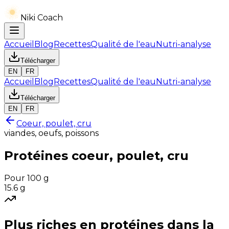
Niki Coach
Accueil
Blog
Recettes
Qualité de l'eau
Nutri-analyse
Télécharger
EN
FR
Accueil
Blog
Recettes
Qualité de l'eau
Nutri-analyse
Télécharger
EN
FR
Coeur, poulet, cru
viandes, oeufs, poissons
Protéines
coeur, poulet, cru
Pour 100 g
15.6
g
Plus riches en
protéines
dans la