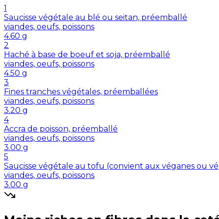
1
Saucisse végétale au blé ou seitan, préemballé
viandes, oeufs, poissons
4.60
g
2
Haché à base de boeuf et soja, préemballé
viandes, oeufs, poissons
4.50
g
3
Fines tranches végétales, préemballées
viandes, oeufs, poissons
3.20
g
4
Accra de poisson, préemballé
viandes, oeufs, poissons
3.00
g
5
Saucisse végétale au tofu (convient aux véganes ou vé
viandes, oeufs, poissons
3.00
g