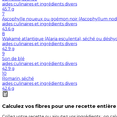
aides culinaires et ingrédients divers
45.7
g
7
Ascophylle noueux ou goémon noir (Ascophyllum nod
aides culinaires et ingrédients divers
43.6
g
8
Wakamé atlantique (Alaria esculenta), séché ou déshy
aides culinaires et ingrédients divers
42.9
g
9
Son de blé
aides culinaires et ingrédients divers
42.9
g
10
Romarin, séché
aides culinaires et ingrédients divers
42.6
g
Calculez vos
fibres
pour une recette entière
Collez votre recette ou ajoutez vos ingrédients : on c