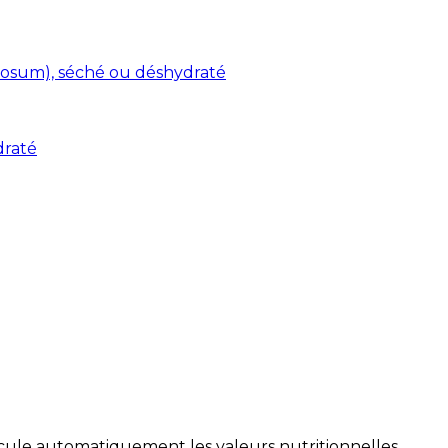
osum), séché ou déshydraté
draté
alcule automatiquement les valeurs nutritionnelles.