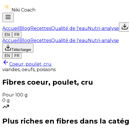
Niki Coach
Accueil
Blog
Recettes
Qualité de l'eau
Nutri-analyse
EN
FR
Accueil
Blog
Recettes
Qualité de l'eau
Nutri-analyse
Télécharger
EN
FR
Coeur, poulet, cru
viandes, oeufs, poissons
Fibres
coeur, poulet, cru
Pour 100 g
0
g
Plus riches en
fibres
dans la catég