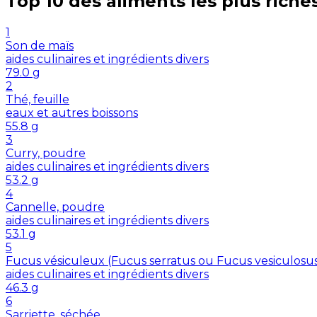
Top 10 des aliments les plus riche
1
Son de maïs
aides culinaires et ingrédients divers
79.0
g
2
Thé, feuille
eaux et autres boissons
55.8
g
3
Curry, poudre
aides culinaires et ingrédients divers
53.2
g
4
Cannelle, poudre
aides culinaires et ingrédients divers
53.1
g
5
Fucus vésiculeux (Fucus serratus ou Fucus vesiculosu
aides culinaires et ingrédients divers
46.3
g
6
Sarriette, séchée