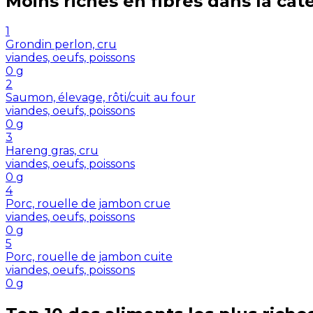
Moins riches en
fibres
dans la cat
1
Grondin perlon, cru
viandes, oeufs, poissons
0
g
2
Saumon, élevage, rôti/cuit au four
viandes, oeufs, poissons
0
g
3
Hareng gras, cru
viandes, oeufs, poissons
0
g
4
Porc, rouelle de jambon crue
viandes, oeufs, poissons
0
g
5
Porc, rouelle de jambon cuite
viandes, oeufs, poissons
0
g