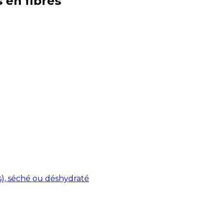
s en
fibres
s), séché ou déshydraté