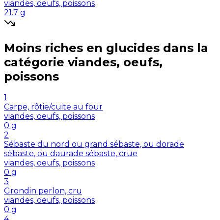
viandes, oeufs, poissons
21.7
g
Moins riches en
glucides
dans la
catégorie
viandes, oeufs,
poissons
1
Carpe, rôtie/cuite au four
viandes, oeufs, poissons
0
g
2
Sébaste du nord ou grand sébaste, ou dorade
sébaste, ou daurade sébaste, crue
viandes, oeufs, poissons
0
g
3
Grondin perlon, cru
viandes, oeufs, poissons
0
g
4