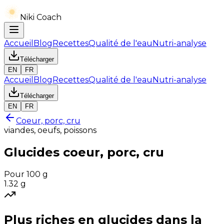
Niki Coach
Accueil
Blog
Recettes
Qualité de l'eau
Nutri-analyse
Télécharger
EN
FR
Accueil
Blog
Recettes
Qualité de l'eau
Nutri-analyse
Télécharger
EN
FR
Coeur, porc, cru
viandes, oeufs, poissons
Glucides
coeur, porc, cru
Pour 100 g
1.32
g
Plus riches en
glucides
dans la