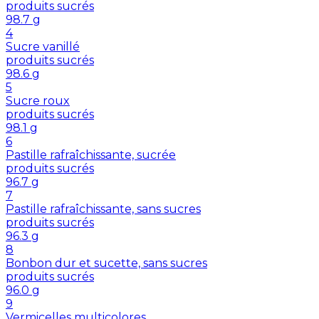
produits sucrés
98.7
g
4
Sucre vanillé
produits sucrés
98.6
g
5
Sucre roux
produits sucrés
98.1
g
6
Pastille rafraîchissante, sucrée
produits sucrés
96.7
g
7
Pastille rafraîchissante, sans sucres
produits sucrés
96.3
g
8
Bonbon dur et sucette, sans sucres
produits sucrés
96.0
g
9
Vermicelles multicolores