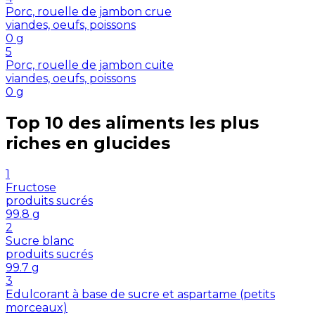
Porc, rouelle de jambon crue
viandes, oeufs, poissons
0
g
5
Porc, rouelle de jambon cuite
viandes, oeufs, poissons
0
g
Top 10 des aliments les plus
riches en
glucides
1
Fructose
produits sucrés
99.8
g
2
Sucre blanc
produits sucrés
99.7
g
3
Edulcorant à base de sucre et aspartame (petits
morceaux)