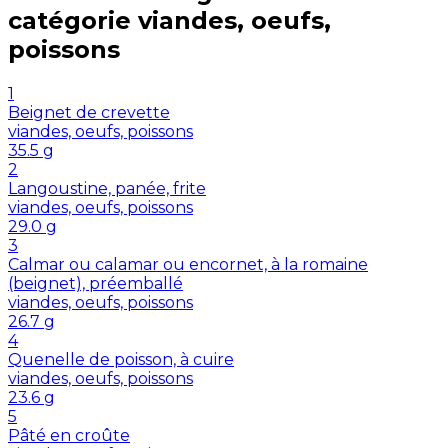
catégorie
viandes, oeufs,
poissons
1
Beignet de crevette
viandes, oeufs, poissons
35.5
g
2
Langoustine, panée, frite
viandes, oeufs, poissons
29.0
g
3
Calmar ou calamar ou encornet, à la romaine
(beignet), préemballé
viandes, oeufs, poissons
26.7
g
4
Quenelle de poisson, à cuire
viandes, oeufs, poissons
23.6
g
5
Pâté en croûte