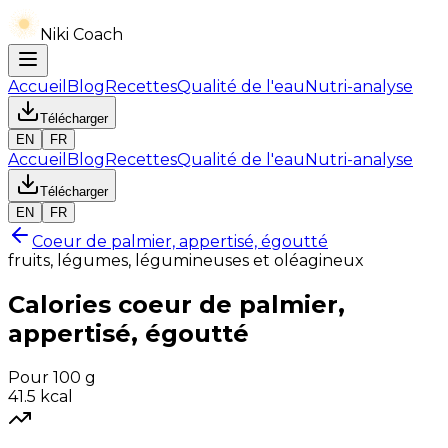
Niki Coach
Accueil
Blog
Recettes
Qualité de l'eau
Nutri-analyse
Télécharger
EN
FR
Accueil
Blog
Recettes
Qualité de l'eau
Nutri-analyse
Télécharger
EN
FR
Coeur de palmier, appertisé, égoutté
fruits, légumes, légumineuses et oléagineux
Calories
coeur de palmier,
appertisé, égoutté
Pour 100 g
41.5
kcal