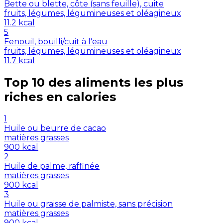
Bette ou blette, côte (sans feuille), cuite
fruits, légumes, légumineuses et oléagineux
11.2
kcal
5
Fenouil, bouilli/cuit à l'eau
fruits, légumes, légumineuses et oléagineux
11.7
kcal
Top 10 des aliments les plus
riches en
calories
1
Huile ou beurre de cacao
matières grasses
900
kcal
2
Huile de palme, raffinée
matières grasses
900
kcal
3
Huile ou graisse de palmiste, sans précision
matières grasses
900
kcal