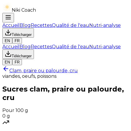
Niki Coach
Accueil
Blog
Recettes
Qualité de l'eau
Nutri-analyse
Télécharger
EN
FR
Accueil
Blog
Recettes
Qualité de l'eau
Nutri-analyse
Télécharger
EN
FR
Clam, praire ou palourde, cru
viandes, oeufs, poissons
Sucres
clam, praire ou palourde,
cru
Pour 100 g
0
g