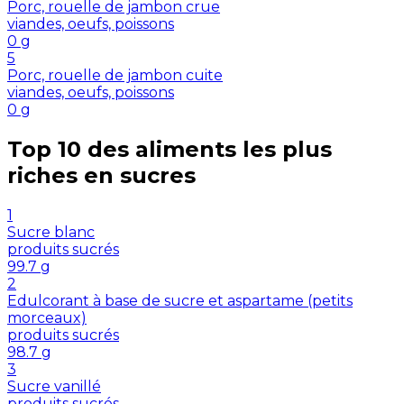
Porc, rouelle de jambon crue
viandes, oeufs, poissons
0
g
5
Porc, rouelle de jambon cuite
viandes, oeufs, poissons
0
g
Top 10 des aliments les plus
riches en
sucres
1
Sucre blanc
produits sucrés
99.7
g
2
Edulcorant à base de sucre et aspartame (petits
morceaux)
produits sucrés
98.7
g
3
Sucre vanillé
produits sucrés