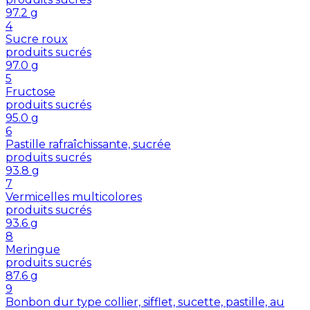
97.2
g
4
Sucre roux
produits sucrés
97.0
g
5
Fructose
produits sucrés
95.0
g
6
Pastille rafraîchissante, sucrée
produits sucrés
93.8
g
7
Vermicelles multicolores
produits sucrés
93.6
g
8
Meringue
produits sucrés
87.6
g
9
Bonbon dur type collier, sifflet, sucette, pastille, au