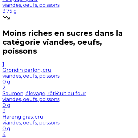
viandes, oeufs, poissons
3.75
g
Moins riches en
sucres
dans la
catégorie
viandes, oeufs,
poissons
1
Grondin perlon, cru
viandes, oeufs, poissons
0
g
2
Saumon, élevage, rôti/cuit au four
viandes, oeufs, poissons
0
g
3
Hareng gras, cru
viandes, oeufs, poissons
0
g
4