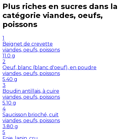
Plus riches en
sucres
dans la
catégorie
viandes, oeufs,
poissons
1
Beignet de crevette
viandes, oeufs, poissons
11.0
g
2
Oeuf, blanc (blanc d'oeuf), en poudre
viandes, oeufs, poissons
5.40
g
3
Boudin antillais, à cuire
viandes, oeufs, poissons
5.10
g
4
Saucisson brioché, cuit
viandes, oeufs, poissons
3.80
g
5
Foie, lapin, cru