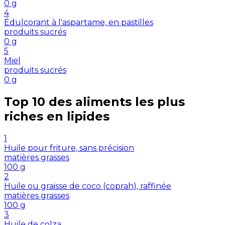
0
g
4
Édulcorant à l'aspartame, en pastilles
produits sucrés
0
g
5
Miel
produits sucrés
0
g
Top 10 des aliments les plus
riches en
lipides
1
Huile pour friture, sans précision
matières grasses
100
g
2
Huile ou graisse de coco (coprah), raffinée
matières grasses
100
g
3
Huile de colza