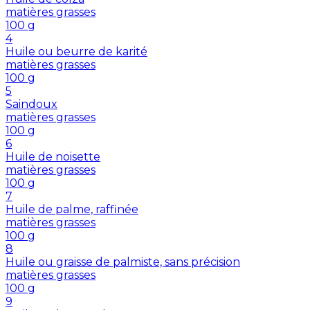
matières grasses
100
g
4
Huile ou beurre de karité
matières grasses
100
g
5
Saindoux
matières grasses
100
g
6
Huile de noisette
matières grasses
100
g
7
Huile de palme, raffinée
matières grasses
100
g
8
Huile ou graisse de palmiste, sans précision
matières grasses
100
g
9