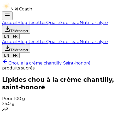
Niki Coach
Accueil
Blog
Recettes
Qualité de l'eau
Nutri-analyse
Télécharger
EN
FR
Accueil
Blog
Recettes
Qualité de l'eau
Nutri-analyse
Télécharger
EN
FR
Chou à la crème chantilly, Saint-honoré
produits sucrés
Lipides
chou à la crème chantilly,
saint-honoré
Pour 100 g
25.0
g