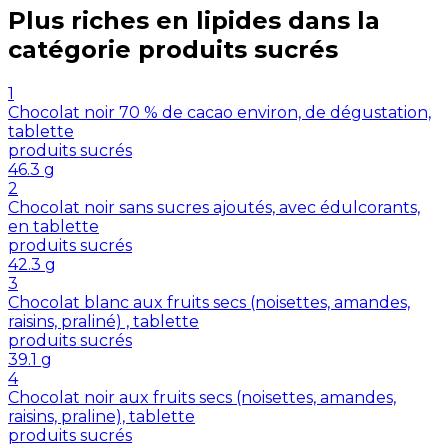
Plus riches en
lipides
dans la
catégorie
produits sucrés
1
Chocolat noir 70 % de cacao environ, de dégustation,
tablette
produits sucrés
46.3
g
2
Chocolat noir sans sucres ajoutés, avec édulcorants,
en tablette
produits sucrés
42.3
g
3
Chocolat blanc aux fruits secs (noisettes, amandes,
raisins, praliné) , tablette
produits sucrés
39.1
g
4
Chocolat noir aux fruits secs (noisettes, amandes,
raisins, praline), tablette
produits sucrés