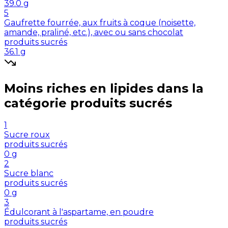
39.0
g
5
Gaufrette fourrée, aux fruits à coque (noisette,
amande, praliné, etc.), avec ou sans chocolat
produits sucrés
36.1
g
Moins riches en
lipides
dans la
catégorie
produits sucrés
1
Sucre roux
produits sucrés
0
g
2
Sucre blanc
produits sucrés
0
g
3
Édulcorant à l'aspartame, en poudre
produits sucrés