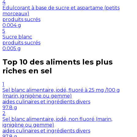
4
Edulcorant à base de sucre et aspartame (petits
morceaux)
produits sucrés
0.004
g
5
Sucre blanc
produits sucrés
0.005
g
Top 10 des aliments les plus
riches en
sel
1
Sel blanc alimentaire, iodé, fluoré à 25 mg /100 g
(marin, ignigène ou gemme)
aides culinaires et ingrédients divers
97.8
g
2
Sel blanc alimentaire, iodé, non fluoré (marin,
ignigène ou gemme)
aides culinaires et ingrédients divers
97.8
g