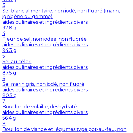
3
Sel blanc alimentaire, non iodé, non fluoré (marin,
ignigène ou gemme)
aides culinaires et ingrédients divers
97.8
g
4
Fleur de sel, non iodée, non fluorée
aides culinaires et ingrédients divers
94.3
g
5
Sel au céleri
aides culinaires et ingrédients divers
87.5
g
6
Sel marin gris, non iodé, non fluoré
aides culinaires et ingrédients divers
80.5
g
7
Bouillon de volaille, déshydraté
aides culinaires et ingrédients divers
56.4
g
8
Bouillon de viande et légumes type pot-au-feu, non