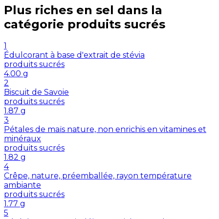
Plus riches en
sel
dans la
catégorie
produits sucrés
1
Édulcorant à base d'extrait de stévia
produits sucrés
4.00
g
2
Biscuit de Savoie
produits sucrés
1.87
g
3
Pétales de maïs nature, non enrichis en vitamines et
minéraux
produits sucrés
1.82
g
4
Crêpe, nature, préemballée, rayon température
ambiante
produits sucrés
1.77
g
5