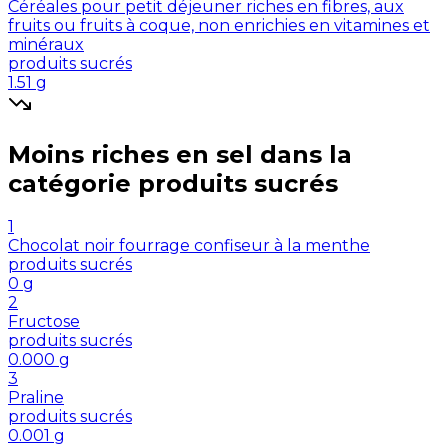
Céréales pour petit déjeuner riches en fibres, aux
fruits ou fruits à coque, non enrichies en vitamines et
minéraux
produits sucrés
1.51
g
Moins riches en
sel
dans la
catégorie
produits sucrés
1
Chocolat noir fourrage confiseur à la menthe
produits sucrés
0
g
2
Fructose
produits sucrés
0.000
g
3
Praline
produits sucrés
0.001
g