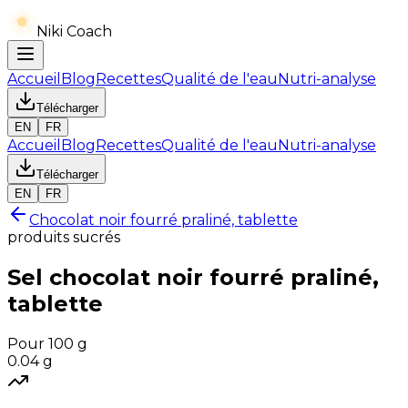
Niki Coach
Accueil
Blog
Recettes
Qualité de l'eau
Nutri-analyse
Télécharger
EN
FR
Accueil
Blog
Recettes
Qualité de l'eau
Nutri-analyse
Télécharger
EN
FR
Chocolat noir fourré praliné, tablette
produits sucrés
Sel
chocolat noir fourré praliné,
tablette
Pour 100 g
0.04
g