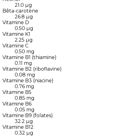
21.0
µg
Bêta-carotène
26.8
µg
Vitamine D
0.50
µg
Vitamine K1
2.25
µg
Vitamine C
0.50
mg
Vitamine B1 (thiamine)
0.11
mg
Vitamine B2 (riboflavine)
0.08
mg
Vitamine B3 (niacine)
0.76
mg
Vitamine B5
0.85
mg
Vitamine B6
0.05
mg
Vitamine B9 (folates)
32.2
µg
Vitamine B12
0.32
µg