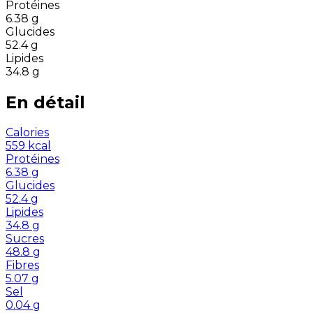
Protéines
6.38
g
Glucides
52.4
g
Lipides
34.8
g
En détail
Calories
559
kcal
Protéines
6.38
g
Glucides
52.4
g
Lipides
34.8
g
Sucres
48.8
g
Fibres
5.07
g
Sel
0.04
g