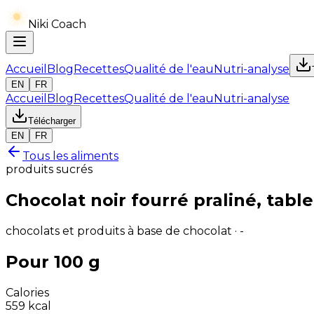
Niki Coach
Accueil
Blog
Recettes
Qualité de l'eau
Nutri-analyse
EN
FR
Accueil
Blog
Recettes
Qualité de l'eau
Nutri-analyse
Télécharger
EN
FR
Tous les aliments
produits sucrés
Chocolat noir fourré praliné, table
chocolats et produits à base de chocolat · -
Pour 100 g
Calories
559
kcal