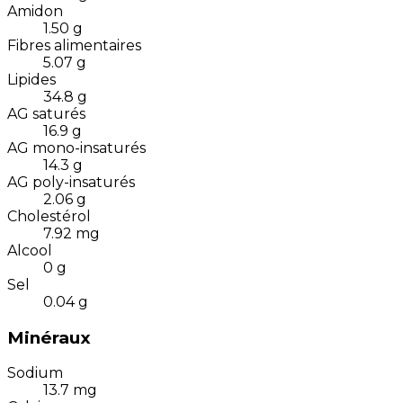
Amidon
1.50
g
Fibres alimentaires
5.07
g
Lipides
34.8
g
AG saturés
16.9
g
AG mono-insaturés
14.3
g
AG poly-insaturés
2.06
g
Cholestérol
7.92
mg
Alcool
0
g
Sel
0.04
g
Minéraux
Sodium
13.7
mg