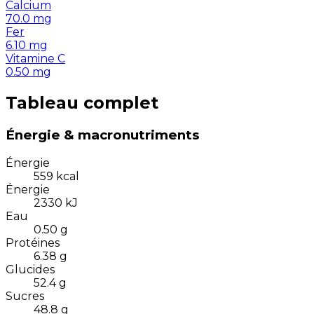
Calcium
70.0
mg
Fer
6.10
mg
Vitamine C
0.50
mg
Tableau complet
Énergie & macronutriments
Énergie
559
kcal
Énergie
2330
kJ
Eau
0.50
g
Protéines
6.38
g
Glucides
52.4
g
Sucres
48.8
g