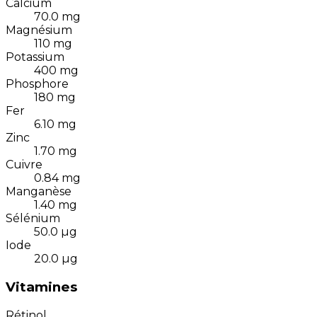
Calcium
70.0
mg
Magnésium
110
mg
Potassium
400
mg
Phosphore
180
mg
Fer
6.10
mg
Zinc
1.70
mg
Cuivre
0.84
mg
Manganèse
1.40
mg
Sélénium
50.0
µg
Iode
20.0
µg
Vitamines
Rétinol