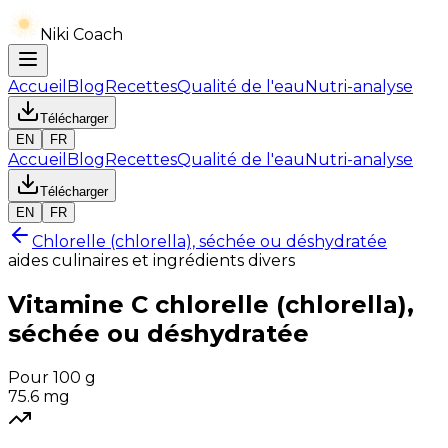
Niki Coach
Accueil
Blog
Recettes
Qualité de l'eau
Nutri-analyse
Télécharger
EN
FR
Accueil
Blog
Recettes
Qualité de l'eau
Nutri-analyse
Télécharger
EN
FR
Chlorelle (chlorella), séchée ou déshydratée
aides culinaires et ingrédients divers
Vitamine C
chlorelle (chlorella),
séchée ou déshydratée
Pour 100 g
75.6
mg