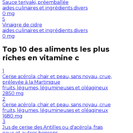
Sauce teriyaki, préemballée
aides culinaires et ingrédients divers
0
mg
5
Vinaigre de cidre
aides culinaires et ingrédients divers
0
mg
Top 10 des aliments les plus
riches en
vitamine c
1
Cerise acérola, chair et peau, sans noyau, crue,
prélevée à la Martinique
fruits, légumes, légumineuses et oléagineux
2850
mg
2
Cerise acérola, chair et peau, sans noyau, crue
fruits, légumes, légumineuses et oléagineux
1680
mg
3
Jus de cerise des Antilles ou d'acérola, frais
eaux et autres boissons