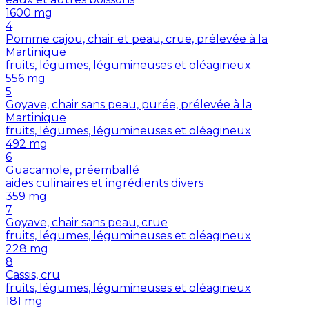
1600
mg
4
Pomme cajou, chair et peau, crue, prélevée à la
Martinique
fruits, légumes, légumineuses et oléagineux
556
mg
5
Goyave, chair sans peau, purée, prélevée à la
Martinique
fruits, légumes, légumineuses et oléagineux
492
mg
6
Guacamole, préemballé
aides culinaires et ingrédients divers
359
mg
7
Goyave, chair sans peau, crue
fruits, légumes, légumineuses et oléagineux
228
mg
8
Cassis, cru
fruits, légumes, légumineuses et oléagineux
181
mg