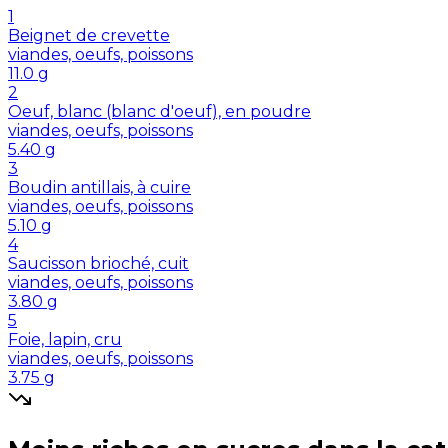
1
Beignet de crevette
viandes, oeufs, poissons
11.0
g
2
Oeuf, blanc (blanc d'oeuf), en poudre
viandes, oeufs, poissons
5.40
g
3
Boudin antillais, à cuire
viandes, oeufs, poissons
5.10
g
4
Saucisson brioché, cuit
viandes, oeufs, poissons
3.80
g
5
Foie, lapin, cru
viandes, oeufs, poissons
3.75
g