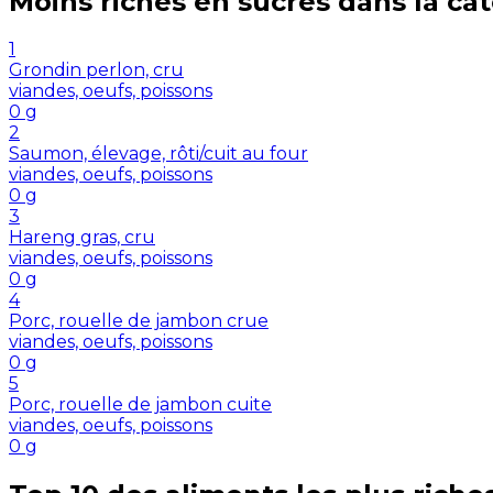
Moins riches en
sucres
dans la ca
1
Grondin perlon, cru
viandes, oeufs, poissons
0
g
2
Saumon, élevage, rôti/cuit au four
viandes, oeufs, poissons
0
g
3
Hareng gras, cru
viandes, oeufs, poissons
0
g
4
Porc, rouelle de jambon crue
viandes, oeufs, poissons
0
g
5
Porc, rouelle de jambon cuite
viandes, oeufs, poissons
0
g