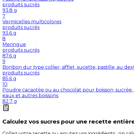
produits sucrés
93.8
g
7
Vermicelles multicolores
produits sucrés
93.6
g
8
Meringue
produits sucrés
87.6
g
9
Bonbon dur type collier, sifflet, sucette, pastille, au de
produits sucrés
85.6
g
10
Poudre cacaotée ou au chocolat pour boisson, sucrée, 
eaux et autres boissons
82.7
g
Calculez vos
sucres
pour une recette entièr
Collez votre recette ou ajoutez vos ingrédients : on c