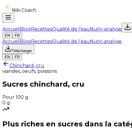
Niki Coach
Accueil
Blog
Recettes
Qualité de l'eau
Nutri-analyse
EN
FR
Accueil
Blog
Recettes
Qualité de l'eau
Nutri-analyse
Télécharger
EN
FR
Chinchard, cru
viandes, oeufs, poissons
Sucres
chinchard, cru
Pour 100 g
0
g
Plus riches en
sucres
dans la caté