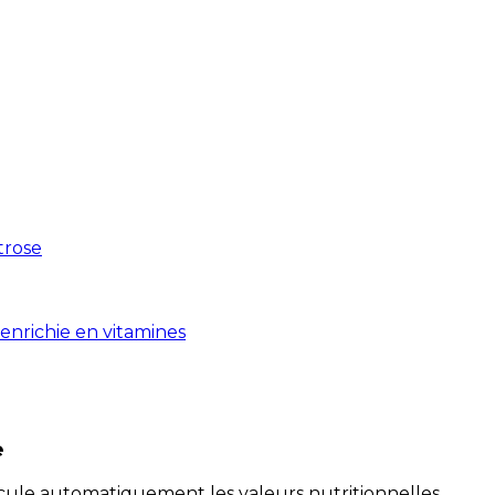
xtrose
enrichie en vitamines
e
alcule automatiquement les valeurs nutritionnelles.