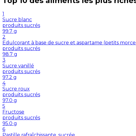
Top 10 des aliments les plus riche
1
Sucre blanc
produits sucrés
99.7
g
2
Edulcorant à base de sucre et aspartame (petits morc
produits sucrés
98.7
g
3
Sucre vanillé
produits sucrés
97.2
g
4
Sucre roux
produits sucrés
97.0
g
5
Fructose
produits sucrés
95.0
g
6
Pastille rafraîchissante, sucrée