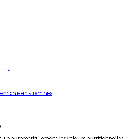
xtrose
enrichie en vitamines
e
alcule automatiquement les valeurs nutritionnelles.