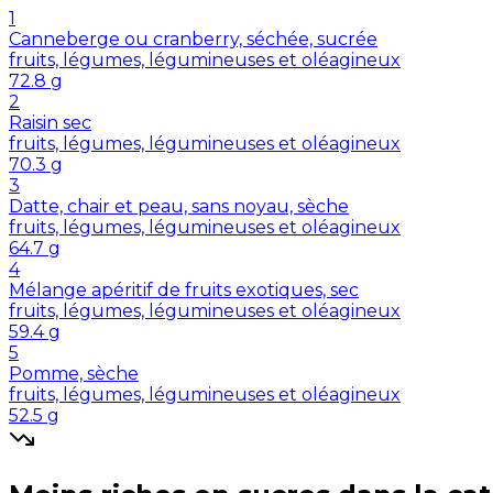
1
Canneberge ou cranberry, séchée, sucrée
fruits, légumes, légumineuses et oléagineux
72.8
g
2
Raisin sec
fruits, légumes, légumineuses et oléagineux
70.3
g
3
Datte, chair et peau, sans noyau, sèche
fruits, légumes, légumineuses et oléagineux
64.7
g
4
Mélange apéritif de fruits exotiques, sec
fruits, légumes, légumineuses et oléagineux
59.4
g
5
Pomme, sèche
fruits, légumes, légumineuses et oléagineux
52.5
g