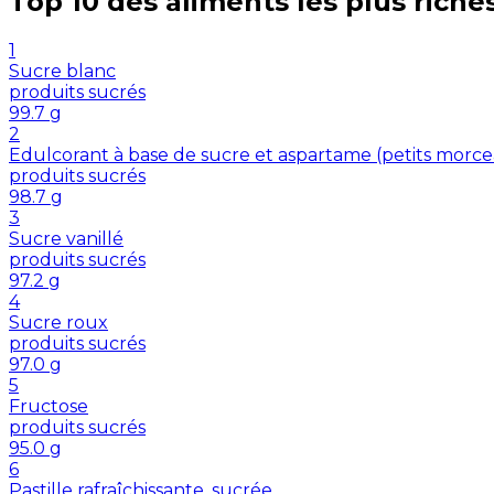
Top 10 des aliments les plus riche
1
Sucre blanc
produits sucrés
99.7
g
2
Edulcorant à base de sucre et aspartame (petits morc
produits sucrés
98.7
g
3
Sucre vanillé
produits sucrés
97.2
g
4
Sucre roux
produits sucrés
97.0
g
5
Fructose
produits sucrés
95.0
g
6
Pastille rafraîchissante, sucrée