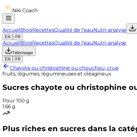
Niki Coach
Accueil
Blog
Recettes
Qualité de l'eau
Nutri-analyse
EN
FR
Accueil
Blog
Recettes
Qualité de l'eau
Nutri-analyse
Télécharger
EN
FR
Chayote ou christophine ou chouchou, crue
fruits, légumes, légumineuses et oléagineux
Sucres
chayote ou christophine o
Pour 100 g
1.66
g
Plus riches en
sucres
dans la caté