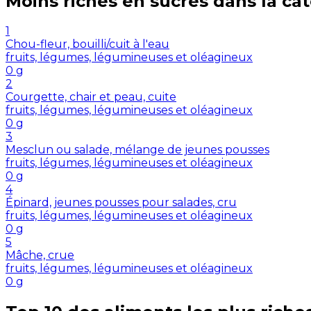
Moins riches en
sucres
dans la ca
1
Chou-fleur, bouilli/cuit à l'eau
fruits, légumes, légumineuses et oléagineux
0
g
2
Courgette, chair et peau, cuite
fruits, légumes, légumineuses et oléagineux
0
g
3
Mesclun ou salade, mélange de jeunes pousses
fruits, légumes, légumineuses et oléagineux
0
g
4
Épinard, jeunes pousses pour salades, cru
fruits, légumes, légumineuses et oléagineux
0
g
5
Mâche, crue
fruits, légumes, légumineuses et oléagineux
0
g