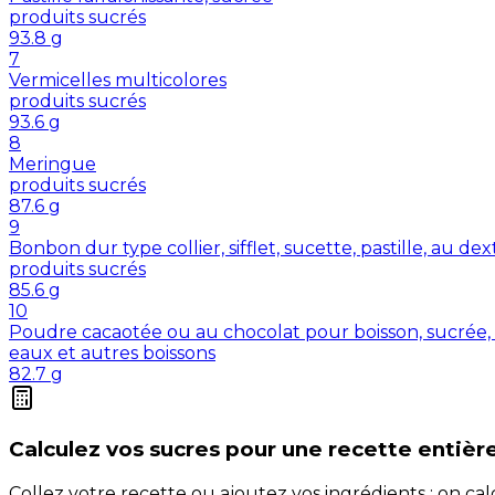
produits sucrés
93.8
g
7
Vermicelles multicolores
produits sucrés
93.6
g
8
Meringue
produits sucrés
87.6
g
9
Bonbon dur type collier, sifflet, sucette, pastille, au de
produits sucrés
85.6
g
10
Poudre cacaotée ou au chocolat pour boisson, sucrée, 
eaux et autres boissons
82.7
g
Calculez vos
sucres
pour une recette entièr
Collez votre recette ou ajoutez vos ingrédients : on c