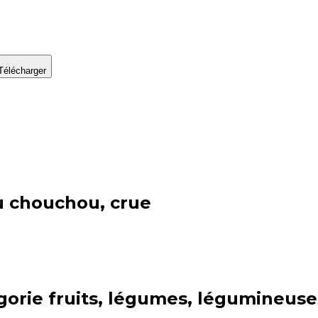
Télécharger
u chouchou, crue
gorie
fruits, légumes, légumineuse