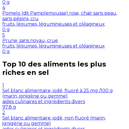
0
g
4
Pomelo (dit Pamplemousse) rose, chair sans peau,
sans pépins, cru
fruits, légumes, légumineuses et oléagineux
0
g
5
Prune, sans noyau, crue
fruits, légumes, légumineuses et oléagineux
0
g
Top 10 des aliments les plus
riches en
sel
1
Sel blanc alimentaire, iodé, fluoré à 25 mg /100 g
(marin, ignigène ou gemme)
aides culinaires et ingrédients divers
97.8
g
2
Sel blanc alimentaire, iodé, non fluoré (marin,
ignigène ou gemme)
aides culinaires et ingrédients divers