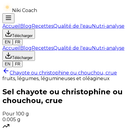
Niki Coach
Accueil
Blog
Recettes
Qualité de l'eau
Nutri-analyse
Télécharger
EN
FR
Accueil
Blog
Recettes
Qualité de l'eau
Nutri-analyse
Télécharger
EN
FR
Chayote ou christophine ou chouchou, crue
fruits, légumes, légumineuses et oléagineux
Sel
chayote ou christophine ou
chouchou, crue
Pour 100 g
0.005
g