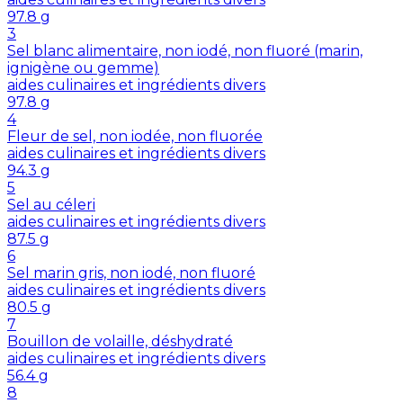
97.8
g
3
Sel blanc alimentaire, non iodé, non fluoré (marin,
ignigène ou gemme)
aides culinaires et ingrédients divers
97.8
g
4
Fleur de sel, non iodée, non fluorée
aides culinaires et ingrédients divers
94.3
g
5
Sel au céleri
aides culinaires et ingrédients divers
87.5
g
6
Sel marin gris, non iodé, non fluoré
aides culinaires et ingrédients divers
80.5
g
7
Bouillon de volaille, déshydraté
aides culinaires et ingrédients divers
56.4
g
8