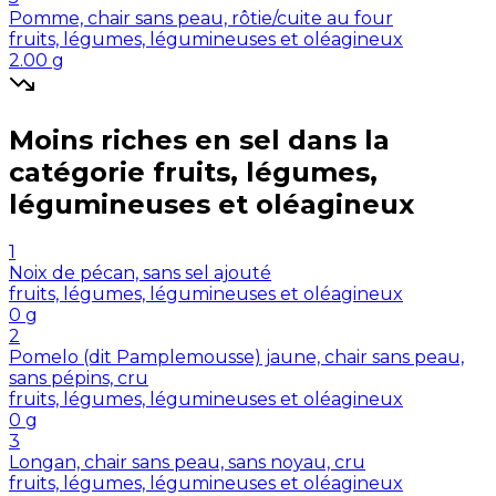
Pomme, chair sans peau, rôtie/cuite au four
fruits, légumes, légumineuses et oléagineux
2.00
g
Moins riches en
sel
dans la
catégorie
fruits, légumes,
légumineuses et oléagineux
1
Noix de pécan, sans sel ajouté
fruits, légumes, légumineuses et oléagineux
0
g
2
Pomelo (dit Pamplemousse) jaune, chair sans peau,
sans pépins, cru
fruits, légumes, légumineuses et oléagineux
0
g
3
Longan, chair sans peau, sans noyau, cru
fruits, légumes, légumineuses et oléagineux