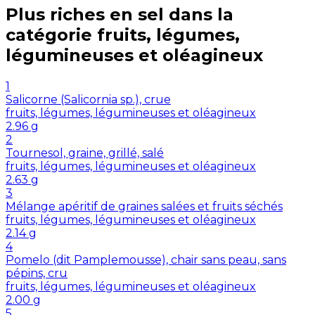
Plus riches en
sel
dans la
catégorie
fruits, légumes,
légumineuses et oléagineux
1
Salicorne (Salicornia sp.), crue
fruits, légumes, légumineuses et oléagineux
2.96
g
2
Tournesol, graine, grillé, salé
fruits, légumes, légumineuses et oléagineux
2.63
g
3
Mélange apéritif de graines salées et fruits séchés
fruits, légumes, légumineuses et oléagineux
2.14
g
4
Pomelo (dit Pamplemousse), chair sans peau, sans
pépins, cru
fruits, légumes, légumineuses et oléagineux
2.00
g
5