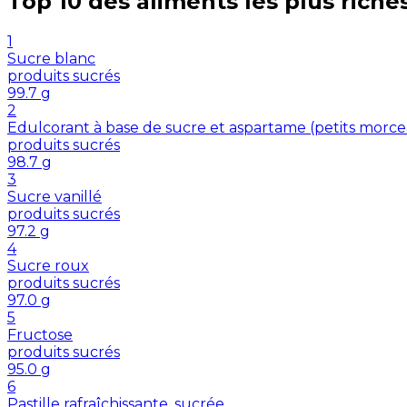
Top 10 des aliments les plus riche
1
Sucre blanc
produits sucrés
99.7
g
2
Edulcorant à base de sucre et aspartame (petits morc
produits sucrés
98.7
g
3
Sucre vanillé
produits sucrés
97.2
g
4
Sucre roux
produits sucrés
97.0
g
5
Fructose
produits sucrés
95.0
g
6
Pastille rafraîchissante, sucrée