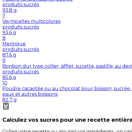
produits sucrés
93.8
g
7
Vermicelles multicolores
produits sucrés
93.6
g
8
Meringue
produits sucrés
87.6
g
9
Bonbon dur type collier, sifflet, sucette, pastille, au de
produits sucrés
85.6
g
10
Poudre cacaotée ou au chocolat pour boisson, sucrée, 
eaux et autres boissons
82.7
g
Calculez vos
sucres
pour une recette entièr
Collez votre recette ou ajoutez vos ingrédients : on c