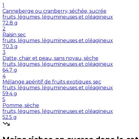
1
Canneberge ou cranberry, séchée, sucrée
fruits, légumes, légumineuses et oléagineux
72.8
g
2
Raisin sec
fruits, légumes, légumineuses et oléagineux
70.3
g
3
Datte, chair et peau, sans noyau, sèche
fruits, légumes, légumineuses et oléagineux
64.7
g
4
Mélange apéritif de fruits exotiques, sec
fruits, légumes, légumineuses et oléagineux
59.4
g
5
Pomme, sèche
fruits, légumes, légumineuses et oléagineux
52.5
g