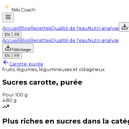
Niki Coach
Accueil
Blog
Recettes
Qualité de l'eau
Nutri-analyse
EN
FR
Accueil
Blog
Recettes
Qualité de l'eau
Nutri-analyse
Télécharger
EN
FR
Carotte, purée
fruits, légumes, légumineuses et oléagineux
Sucres
carotte, purée
Pour 100 g
4.80
g
Plus riches en
sucres
dans la caté