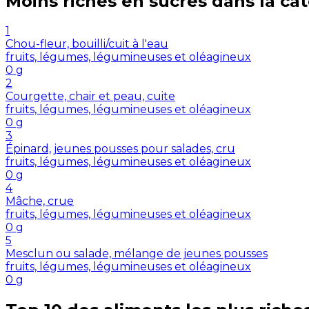
Moins riches en
sucres
dans la ca
1
Chou-fleur, bouilli/cuit à l'eau
fruits, légumes, légumineuses et oléagineux
0
g
2
Courgette, chair et peau, cuite
fruits, légumes, légumineuses et oléagineux
0
g
3
Épinard, jeunes pousses pour salades, cru
fruits, légumes, légumineuses et oléagineux
0
g
4
Mâche, crue
fruits, légumes, légumineuses et oléagineux
0
g
5
Mesclun ou salade, mélange de jeunes pousses
fruits, légumes, légumineuses et oléagineux
0
g