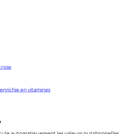
xtrose
enrichie en vitamines
e
alcule automatiquement les valeurs nutritionnelles.