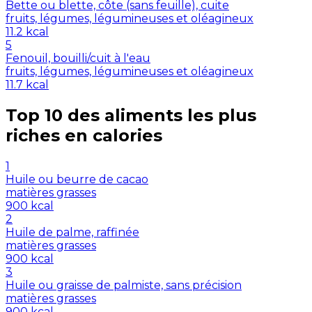
Bette ou blette, côte (sans feuille), cuite
fruits, légumes, légumineuses et oléagineux
11.2
kcal
5
Fenouil, bouilli/cuit à l'eau
fruits, légumes, légumineuses et oléagineux
11.7
kcal
Top 10 des aliments les plus
riches en
calories
1
Huile ou beurre de cacao
matières grasses
900
kcal
2
Huile de palme, raffinée
matières grasses
900
kcal
3
Huile ou graisse de palmiste, sans précision
matières grasses
900
kcal