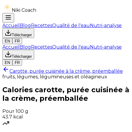
Niki Coach
Accueil
Blog
Recettes
Qualité de l'eau
Nutri-analyse
Télécharger
EN
FR
Accueil
Blog
Recettes
Qualité de l'eau
Nutri-analyse
Télécharger
EN
FR
Carotte, purée cuisinée à la crème, préemballée
fruits, légumes, légumineuses et oléagineux
Calories
carotte, purée cuisinée à
la crème, préemballée
Pour 100 g
43.7
kcal