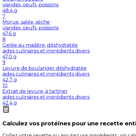
viandes, oeufs, poissons
48.4
g
7
Morue, salée, sèche
viandes, oeufs, poissons
47.6
g
8
Gelée au madère, déshydratée
aides culinaires et ingrédients divers
47.0
g
9
Levure de boulanger déshydratée
aides culinaires et ingrédients divers
42.7
g
10
Extrait de levure, à tartiner
aides culinaires et ingrédients divers
42.4
g
Calculez vos
protéines
pour une recette ent
Collez votre recette ou ajoutez vos ingrédients : on c