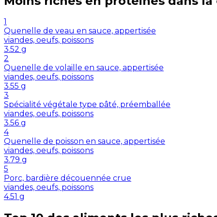
Moins riches en
protéines
dans la
1
Quenelle de veau en sauce, appertisée
viandes, oeufs, poissons
3.52
g
2
Quenelle de volaille en sauce, appertisée
viandes, oeufs, poissons
3.55
g
3
Spécialité végétale type pâté, préemballée
viandes, oeufs, poissons
3.56
g
4
Quenelle de poisson en sauce, appertisée
viandes, oeufs, poissons
3.79
g
5
Porc, bardière découennée crue
viandes, oeufs, poissons
4.51
g