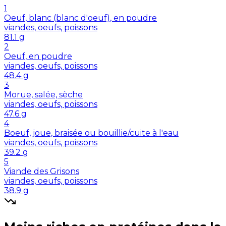
1
Oeuf, blanc (blanc d'oeuf), en poudre
viandes, oeufs, poissons
81.1
g
2
Oeuf, en poudre
viandes, oeufs, poissons
48.4
g
3
Morue, salée, sèche
viandes, oeufs, poissons
47.6
g
4
Boeuf, joue, braisée ou bouillie/cuite à l'eau
viandes, oeufs, poissons
39.2
g
5
Viande des Grisons
viandes, oeufs, poissons
38.9
g