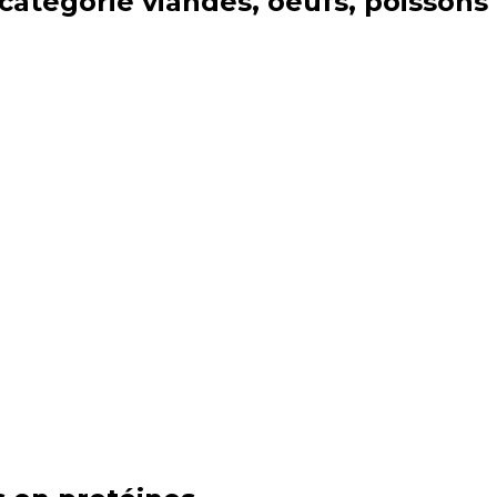
 catégorie
viandes, oeufs, poissons