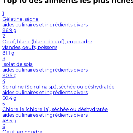
Top 10 des aliments les plus riche
1
Gélatine, sèche
aides culinaires et ingrédients divers
86.9
g
2
Oeuf, blanc (blanc d'oeuf), en poudre
viandes, oeufs, poissons
81.1
g
3
Isolat de soja
aides culinaires et ingrédients divers
80.5
g
4
Spiruline (Spirulina sp.), séchée ou déshydratée
aides culinaires et ingrédients divers
60.4
g
5
Chlorelle (chlorella), séchée ou déshydratée
aides culinaires et ingrédients divers
48.5
g
6
Oeuf, en poudre