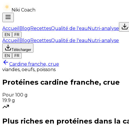
Niki Coach
Accueil
Blog
Recettes
Qualité de l'eau
Nutri-analyse
EN
FR
Accueil
Blog
Recettes
Qualité de l'eau
Nutri-analyse
Télécharger
EN
FR
Cardine franche, crue
viandes, oeufs, poissons
Protéines
cardine franche, crue
Pour 100 g
19.9
g
Plus riches en
protéines
dans la c