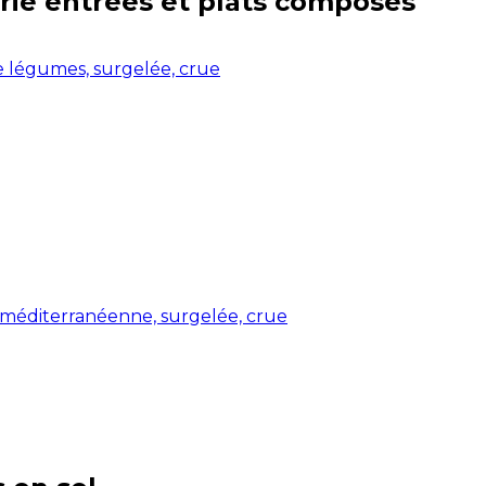
rie
entrées et plats composés
e légumes, surgelée, crue
 méditerranéenne, surgelée, crue