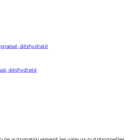
graissé, déshydraté
ssé, déshydraté
alcule automatiquement les valeurs nutritionnelles.