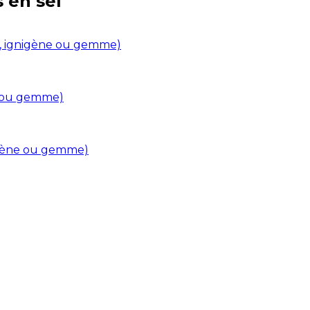
s en
sel
in, ignigène ou gemme)
ne ou gemme)
nigène ou gemme)