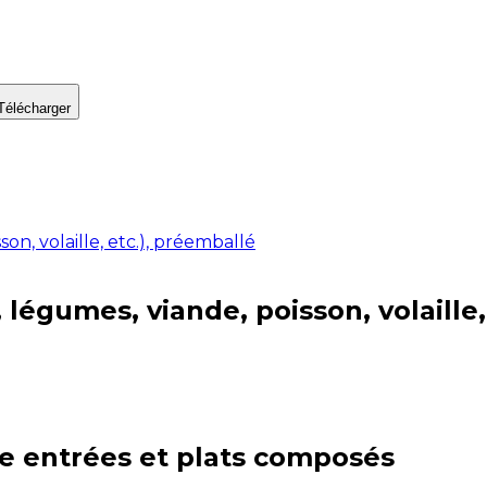
Télécharger
on, volaille, etc.), préemballé
 légumes, viande, poisson, volaille,
ie
entrées et plats composés