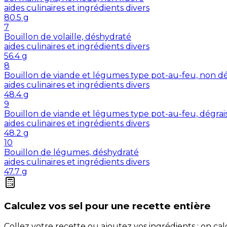
aides culinaires et ingrédients divers
80.5
g
7
Bouillon de volaille, déshydraté
aides culinaires et ingrédients divers
56.4
g
8
Bouillon de viande et légumes type pot-au-feu, non dé
aides culinaires et ingrédients divers
48.4
g
9
Bouillon de viande et légumes type pot-au-feu, dégrai
aides culinaires et ingrédients divers
48.2
g
10
Bouillon de légumes, déshydraté
aides culinaires et ingrédients divers
47.7
g
Calculez vos
sel
pour une recette entière
Collez votre recette ou ajoutez vos ingrédients : on c