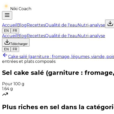
Niki Coach
Accueil
Blog
Recettes
Qualité de l'eau
Nutri-analyse
EN
FR
Accueil
Blog
Recettes
Qualité de l'eau
Nutri-analyse
Télécharger
EN
FR
Cake salé (garniture : fromage, légumes, viande, poiss
entrées et plats composés
Sel
cake salé (garniture : fromage,
Pour 100 g
1.64
g
Plus riches en
sel
dans la catégor