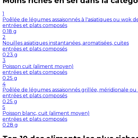
Moins riches en
sel
dans la catégo
1
Poêlée de légumes assaisonnés à l'asiatiques ou wok d
entrées et plats composés
0.18
g
2
Nouilles asiatiques instantanées, aromatisées, cuites
entrées et plats composés
0.23
g
3
Poisson cuit (aliment moyen)
entrées et plats composés
0.25
g
4
Poêlée de légumes assaisonnés grillée, méridionale ou
entrées et plats composés
0.25
g
5
Poisson blanc, cuit (aliment moyen)
entrées et plats composés
0.28
g