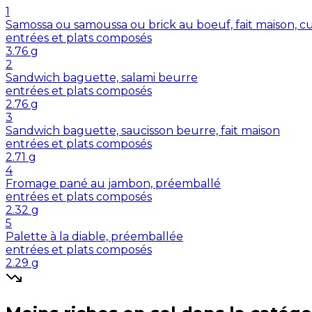
1
Samossa ou samoussa ou brick au boeuf, fait maison, cu
entrées et plats composés
3.76
g
2
Sandwich baguette, salami beurre
entrées et plats composés
2.76
g
3
Sandwich baguette, saucisson beurre, fait maison
entrées et plats composés
2.71
g
4
Fromage pané au jambon, préemballé
entrées et plats composés
2.32
g
5
Palette à la diable, préemballée
entrées et plats composés
2.29
g