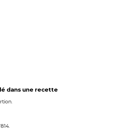
lé
dans une recette
rtion.
7814
.