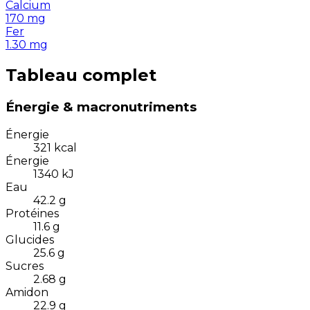
Calcium
170
mg
Fer
1.30
mg
Tableau complet
Énergie & macronutriments
Énergie
321
kcal
Énergie
1340
kJ
Eau
42.2
g
Protéines
11.6
g
Glucides
25.6
g
Sucres
2.68
g
Amidon
22.9
g