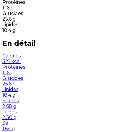
Protéines
11.6
g
Glucides
25.6
g
Lipides
18.4
g
En détail
Calories
321
kcal
Protéines
11.6
g
Glucides
25.6
g
Lipides
18.4
g
Sucres
2.68
g
Fibres
2.30
g
Sel
1.64
g