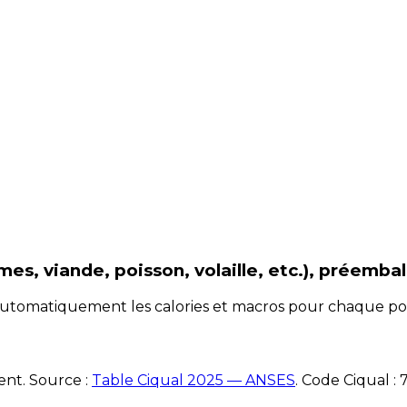
es, viande, poisson, volaille, etc.), préembal
e automatiquement les calories et macros pour chaque po
ent. Source :
Table Ciqual 2025 — ANSES
.
Code Ciqual :