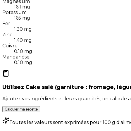
Magnésium
16.1
mg
Potassium
165
mg
Fer
1.30
mg
Zinc
1.40
mg
Cuivre
0.10
mg
Manganèse
0.10
mg
Utilisez
Cake salé (garniture : fromage, légum
Ajoutez vos ingrédients et leurs quantités, on calcul
Calculer ma recette
Toutes les valeurs sont exprimées pour 100 g d'alim