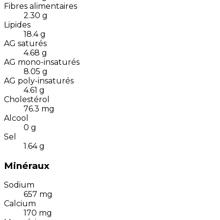
Fibres alimentaires
2.30
g
Lipides
18.4
g
AG saturés
4.68
g
AG mono-insaturés
8.05
g
AG poly-insaturés
4.61
g
Cholestérol
76.3
mg
Alcool
0
g
Sel
1.64
g
Minéraux
Sodium
657
mg
Calcium
170
mg