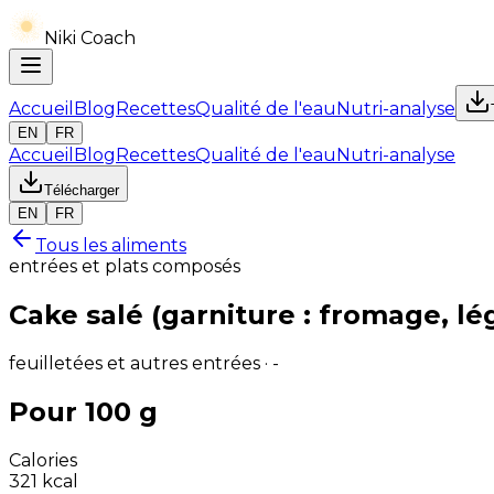
Niki Coach
Accueil
Blog
Recettes
Qualité de l'eau
Nutri-analyse
EN
FR
Accueil
Blog
Recettes
Qualité de l'eau
Nutri-analyse
Télécharger
EN
FR
Tous les aliments
entrées et plats composés
Cake salé (garniture : fromage, lé
feuilletées et autres entrées · -
Pour 100 g
Calories
321
kcal